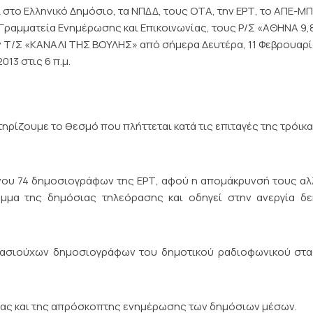
το Ελληνικό Δημόσιο, τα ΝΠΔΔ, τους ΟΤΑ, την ΕΡΤ, το ΑΠΕ-ΜΠ
 Γραμματεία Ενημέρωσης και Επικοινωνίας, τους Ρ/Σ «ΑΘΗΝΑ 9,
τον Τ/Σ «ΚΑΝΑΛΙ ΤΗΣ ΒΟΥΛΗΣ» από σήμερα Δευτέρα, 11 Φεβρουαρ
013 στις 6 π.μ.
ρίζουμε το θεσμό που πλήττεται κατά τις επιταγές της τρόικ
υ 74 δημοσιογράφων της ΕΡΤ, αφού η απομάκρυνσή τους αλλ
μμα της δημόσιας τηλεόρασης και οδηγεί στην ανεργία δε
βασιούχων δημοσιογράφων του δημοτικού ραδιοφωνικού στ
ίας και της απρόσκοπτης ενημέρωσης των δημόσιων μέσων.