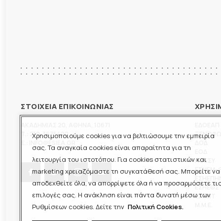
ΣΤΟΙΧΕΙΑ ΕΠΙΚΟΙΝΩΝΙΑΣ
ΧΡΗΣΙ
ΑΚΑΔΗΜΙΑΣ 20
,
ΑΘΗΝΑ
,
10671
ΕΔΟΕΑΠ
T.:
210-3675400
ΞΕΝΟΦ
Χρησιμοποιούμε cookies για να βελτιώσουμε την εμπειρία
E.:
INFO@ESIEA.GR
ΔΟΔ
σας. Τα αναγκαία cookies είναι απαραίτητα για τη
ΕΟΔ
λειτουργία του ιστοτόπου. Για cookies στατιστικών και
ΠΟΕΣΥ
ΕΣΗΕΜ-
marketing χρειαζόμαστε τη συγκατάθεσή σας. Μπορείτε να
ΕΣΗΕΠΗ
αποδεχθείτε όλα, να απορρίψετε όλα ή να προσαρμόσετε τι
ΕΣΗΕΘΣ
επιλογές σας. Η ανάκληση είναι πάντα δυνατή μέσω των
ΕΣΠΗΤ
M.M.E.
Ρυθμίσεων cookies. Δείτε την
Πολιτική Cookies.