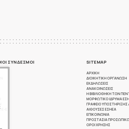
ΜΟΙ ΣΥΝΔΕΣΜΟΙ
SITEMAP
ΑΡΧΙΚΗ
ΩΝ
ΔΙΟΙΚΗΤΙΚΗ ΟΡΓΑΝΩΣΗ
ΕΚΔΗΛΩΣΕΙΣ
ΑΝΑΚΟΙΝΩΣΕΙΣ
Η ΒΙΒΛΙΟΘΗΚΗ ΤΩΝ ΠΕΝ
Θ
ΜΟΡΦΩΤΙΚΟ ΙΔΡΥΜΑ ΕΣ
Ν
ΓΡΑΦΕΙΟ ΥΠΟΣΤΗΡΙΞΗΣ
ς
ΤΕ-Ε
ΑΙΘΟΥΣΕΣ ΕΣΗΕΑ
ΕΠΙΚΟΙΝΩΝΙΑ
ΠΡΟΣΤΑΣΙΑ ΠΡΟΣΩΠΙΚ
ΟΡΟΙ ΧΡΗΣΗΣ