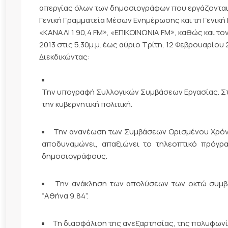
απεργίας όλων των δημοσιογράφων που εργάζονται σ
Γενική Γραμματεία Μέσων Ενημέρωσης και τη Γενική
«ΚΑΝΑΛΙ 1 90,4 FM», «ΕΠΙΚΟΙΝΩΝΙΑ FM», καθώς και 
2013 στις 5.30μ.μ. έως αύριο Τρίτη, 12 Φεβρουαρίου 2
Διεκδικώντας:
Την υπογραφή Συλλογικών Συμβάσεων Εργασίας. Στη
την κυβερνητική πολιτική.
Την ανανέωση των Συμβάσεων Ορισμένου Χρόνο
αποδυναμώνει, απαξιώνει το τηλεοπτικό πρόγρα
δημοσιογράφους.
Την ανάκληση των απολύσεων των οκτώ συμ
“Αθήνα 9,84”.
Τη διασφάλιση της ανεξαρτησίας, της πολυφων