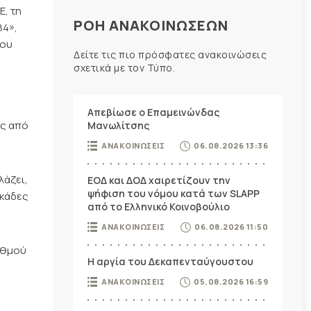
Ε, τη
ΡΟΗ ΑΝΑΚΟΙΝΩΣΕΩΝ
84»,
ίου
Δείτε τις πιο πρόσφατες ανακοινώσεις
σχετικά με τον Τύπο.
Απεβίωσε ο Επαμεινώνδας
ας από
Μανωλίτσης
ΑΝΑΚΟΙΝΩΣΕΙΣ
06.08.2026 13:36
άζει,
ΕΟΔ και ΔΟΔ χαιρετίζουν την
ψήφιση του νόμου κατά των SLAPP
κάδες
από το Ελληνικό Κοινοβούλιο
ΑΝΑΚΟΙΝΩΣΕΙΣ
06.08.2026 11:50
αθμού
Η αργία του Δεκαπενταύγουστου
ΑΝΑΚΟΙΝΩΣΕΙΣ
05.08.2026 16:59