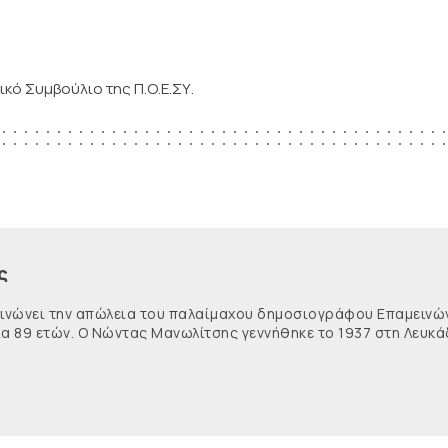
ικό Συμβούλιο της Π.Ο.Ε.ΣΥ.
ς
κοινώνει την απώλεια του παλαίμαχου δημοσιογράφου Επαμειν
ία 89 ετών. Ο Νώντας Μανωλίτσης γεννήθηκε το 1937 στη Λευκά