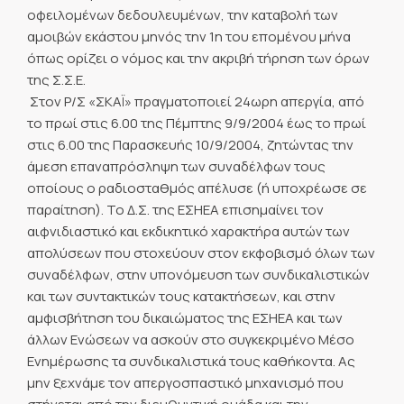
οφειλομένων δεδουλευμένων, την καταβολή των
αμοιβών εκάστου μηνός την 1η του επομένου μήνα
όπως ορίζει ο νόμος και την ακριβή τήρηση των όρων
της Σ.Σ.Ε.
 Στον Ρ/Σ «ΣΚΑΪ» πραγματοποιεί 24ωρη απεργία, από
το πρωί στις 6.00 της Πέμπτης 9/9/2004 έως το πρωί
στις 6.00 της Παρασκευής 10/9/2004, ζητώντας την
άμεση επαναπρόσληψη των συναδέλφων τους
οποίους ο ραδιοσταθμός απέλυσε (ή υποχρέωσε σε
παραίτηση). Το Δ.Σ. της ΕΣΗΕΑ επισημαίνει τον
αιφνιδιαστικό και εκδικητικό χαρακτήρα αυτών των
απολύσεων που στοχεύουν στον εκφοβισμό όλων των
συναδέλφων, στην υπονόμευση των συνδικαλιστικών
και των συντακτικών τους κατακτήσεων, και στην
αμφισβήτηση του δικαιώματος της ΕΣΗΕΑ και των
άλλων Ενώσεων να ασκούν στο συγκεκριμένο Μέσο
Ενημέρωσης τα συνδικαλιστικά τους καθήκοντα. Ας
μην ξεχνάμε τον απεργοσπαστικό μηχανισμό που