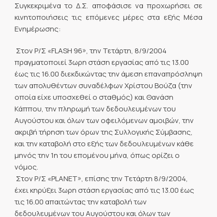
Συγκεκριμένα το Δ.Σ. αποφάσισε να προχωρήσει σε
κινητοποιήσεις τις επόμενες μέρες στα εξής Μέσα
Ενημέρωσης:
 Στον Ρ/Σ «FLASH 96», την Τετάρτη, 8/9/2004
πραγματοποιεί 3ωρη στάση εργασίας από τις 13.00
έως τις 16.00 διεκδικώντας την άμεση επαναπρόσληψη
των απολυθέντων συναδέλφων Χρίστου Βούζα (την
οποία είχε υποσχεθεί ο σταθμός) και Θανάση
Κάππου, την πληρωμή των δεδουλευμένων του
Αυγούστου και όλων των οφειλόμενων αμοιβών, την
ακριβή τήρηση των όρων της Συλλογικής Σύμβασης,
και την καταβολή στο εξής των δεδουλευμένων κάθε
μηνός την 1η του επομένου μήνα, όπως ορίζει ο
νόμος.
 Στον Ρ/Σ «PLANET», επίσης την Τετάρτη 8/9/2004,
έχει κηρύξει 3ωρη στάση εργασίας από τις 13.00 έως
τις 16.00 απαιτώντας την καταβολή των
δεδουλευμένων του Αυγούστου και όλων των