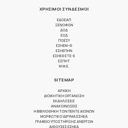
ΧΡΗΣΙΜΟΙ ΣΥΝΔΕΣΜΟΙ
ΕΔΟΕΑΠ
ΞΕΝΟΦΩΝ
ΔΟΔ
ΕΟΔ
ΠΟΕΣΥ
ΕΣΗΕΜ-Θ
ΕΣΗΕΠΗΝ
ΕΣΗΕΘΣΤΕ-Ε
ΕΣΠΗΤ
M.M.E.
SITEMAP
ΑΡΧΙΚΗ
ΔΙΟΙΚΗΤΙΚΗ ΟΡΓΑΝΩΣΗ
ΕΚΔΗΛΩΣΕΙΣ
ΑΝΑΚΟΙΝΩΣΕΙΣ
Η ΒΙΒΛΙΟΘΗΚΗ ΤΩΝ ΠΕΝΤΕ ΑΙΩΝΩΝ
ΜΟΡΦΩΤΙΚΟ ΙΔΡΥΜΑ ΕΣΗΕΑ
ΓΡΑΦΕΙΟ ΥΠΟΣΤΗΡΙΞΗΣ ΑΝΕΡΓΩΝ
ΑΙΘΟΥΣΕΣ ΕΣΗΕΑ