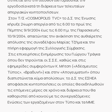
στήνεται από την διευθυντική ομάδα και την
εργοδοσία κατά τη διάρκεια των τελευταίων
απεργιακών κινητοποιήσεων.
 Στον Τ/Σ «COSMOPOLIS  TVC» το Δ.Σ. της Ένωσης
κήρυξε 24ωρη απεργία από τις 6.00 το πρωί της
Πέμπτης 9/9/2004 έως τις 6.00 π.μ. της Παρασκευής
10/9/2004, απαιτώντας την ανάκληση της αυθαίρετης
απόλυσης της συναδέλφου Μαρίας Τζήμα και την
πλήρη εφαρμογή της Συλλογικής Σύμβασης.
 Στις επιχειρήσεις Ενημέρωσης του Γιώργου Τράγκα
όπου δεν τηρούνται οι Σ.Σ.Ε., καθώς και στις
εφημερίδες συμφερόντων Κ. Μήτση («Αδέσμευτος
Τύπος», «Βραδυνή») και στην «Απογευματινή» όπου
διαπιστώνεται κύμα απολύσεων, το Δ.Σ. της ΕΣΗΕΑ
αποφάσισε κινητοποιήσεις οι οποίες θα εκδηλωθούν
τις επόμενες μέρες σε χρόνο και διάρκεια που θα
καθοριστεί από κοινού με τις συνεργαζόμενες
Ενώσεις των εργαζομένων στον Τύπο και τα ΜΜΕ.