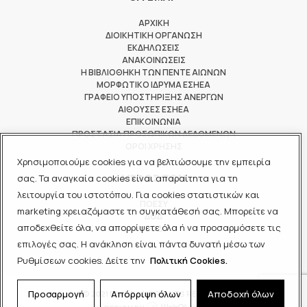
ΑΡΧΙΚΗ
ΔΙΟΙΚΗΤΙΚΗ ΟΡΓΑΝΩΣΗ
ΕΚΔΗΛΩΣΕΙΣ
ΑΝΑΚΟΙΝΩΣΕΙΣ
Η ΒΙΒΛΙΟΘΗΚΗ ΤΩΝ ΠΕΝΤΕ ΑΙΩΝΩΝ
ΜΟΡΦΩΤΙΚΟ ΙΔΡΥΜΑ ΕΣΗΕΑ
ΓΡΑΦΕΙΟ ΥΠΟΣΤΗΡΙΞΗΣ ΑΝΕΡΓΩΝ
ΑΙΘΟΥΣΕΣ ΕΣΗΕΑ
ΕΠΙΚΟΙΝΩΝΙΑ
ΠΡΟΣΤΑΣΙΑ ΠΡΟΣΩΠΙΚΩΝ ΔΕΔΟΜΕΝΩΝ
ΟΡΟΙ ΧΡΗΣΗΣ
Χρησιμοποιούμε cookies για να βελτιώσουμε την εμπειρία
ΜΕΛΟΣ ΤΩΝ
σας. Τα αναγκαία cookies είναι απαραίτητα για τη
λειτουργία του ιστοτόπου. Για cookies στατιστικών και
ΠΟΕΣΥ
marketing χρειαζόμαστε τη συγκατάθεσή σας. Μπορείτε να
ΔΟΔ
αποδεχθείτε όλα, να απορρίψετε όλα ή να προσαρμόσετε τις
ΕΟΔ
επιλογές σας. Η ανάκληση είναι πάντα δυνατή μέσω των
Ρυθμίσεων cookies. Δείτε την
Πολιτική Cookies.
Προσαρμογή
Απόρριψη όλων
Αποδοχή όλων
© 2021 ΕΣΗΕΑ - ALL RIGHTS RESERVED