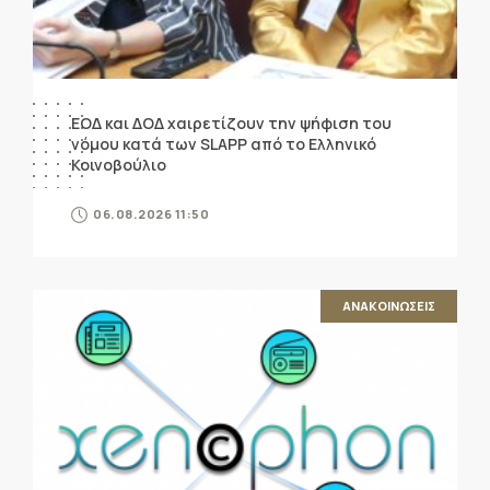
ΕΟΔ και ΔΟΔ χαιρετίζουν την ψήφιση του
νόμου κατά των SLAPP από το Ελληνικό
Κοινοβούλιο
06.08.2026 11:50
ΑΝΑΚΟΙΝΩΣΕΙΣ