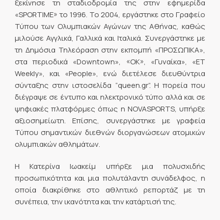
ξεκίνησε τη σταδιοδρομία της στην εφημερίδα
«SPORTIME» το 1996. Το 2004, εργάστηκε στο Γραφείο
Τύπου των Ολυμπιακών Αγώνων της Αθήνας, καθώς
μιλούσε Αγγλικά, Γαλλικά και Ιταλικά. Συνεργάστηκε με
τη Δημόσια Τηλεόραση στην εκπομπή «ΠΡΟΣΩΠΙΚΑ»,
στα περιοδικά «Downtown», «OK», «Γυναίκα», «ET
Weekly», και «People», ενώ διετέλεσε διευθύντρια
σύνταξης στην ιστοσελίδα “queen.gr”. Η πορεία που
διέγραψε σε έντυπο και ηλεκτρονικό τύπο αλλά και σε
ψηφιακές πλατφόρμες όπως η NOVASPORTS, υπήρξε
αξιοσημείωτη. Επίσης, συνεργάστηκε με γραφεία
Τύπου σημαντικών διεθνών διοργανώσεων ατομικών
ολυμπιακών αθλημάτων.
Η Κατερίνα Ιωακείμ υπήρξε μια πολυσχιδής
προσωπικότητα και μια πολυτάλαντη συνάδελφος, η
οποία διακρίθηκε στο αθλητικό ρεπορτάζ με τη
συνέπεια, την ικανότητα και την κατάρτισή της.