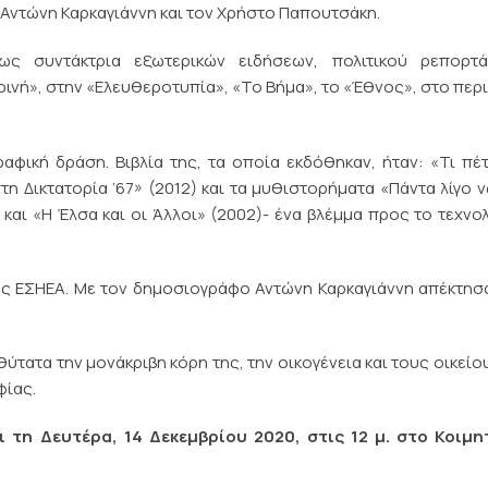
ν Αντώνη Καρκαγιάννη και τον Χρήστο Παπουτσάκη.
ως συντάκτρια εξωτερικών ειδήσεων, πολιτικού ρεπορτά
νή», στην «Ελευθεροτυπία», «Το Βήμα», το «Έθνος», στο περ
αφική δράση. Βιβλία της, τα οποία εκδόθηκαν, ήταν: «Τι πέ
τη Δικτατορία ’67» (2012) και τα μυθιστορήματα «Πάντα λίγο 
 και «Η Έλσα και οι Άλλοι» (2002)- ένα βλέμμα προς το τεχνο
της ΕΣΗΕΑ. Με τον δημοσιογράφο Αντώνη Καρκαγιάννη απέκτησ
ύτατα την μονάκριβη κόρη της, την οικογένεια και τους οικείο
φίας.
ι τη Δευτέρα, 14 Δεκεμβρίου 2020, στις 12 μ. στο Κοιμη