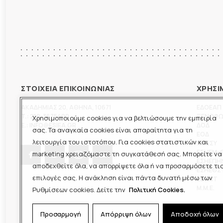
ΣΤΟΙΧΕΙΑ ΕΠΙΚΟΙΝΩΝΙΑΣ
ΧΡΗΣΙ
ΑΚΑΔΗΜΙΑΣ 20
,
ΑΘΗΝΑ
,
10671
ΕΔΟΕΑΠ
T.:
210-3675400
ΞΕΝΟΦ
Χρησιμοποιούμε cookies για να βελτιώσουμε την εμπειρία
E.:
INFO@ESIEA.GR
ΔΟΔ
σας. Τα αναγκαία cookies είναι απαραίτητα για τη
ΕΟΔ
λειτουργία του ιστοτόπου. Για cookies στατιστικών και
ΠΟΕΣΥ
ΕΣΗΕΜ-
marketing χρειαζόμαστε τη συγκατάθεσή σας. Μπορείτε να
ΕΣΗΕΠΗ
αποδεχθείτε όλα, να απορρίψετε όλα ή να προσαρμόσετε τι
ΕΣΗΕΘΣ
επιλογές σας. Η ανάκληση είναι πάντα δυνατή μέσω των
ΕΣΠΗΤ
M.M.E.
Ρυθμίσεων cookies. Δείτε την
Πολιτική Cookies.
Προσαρμογή
Απόρριψη όλων
Αποδοχή όλων