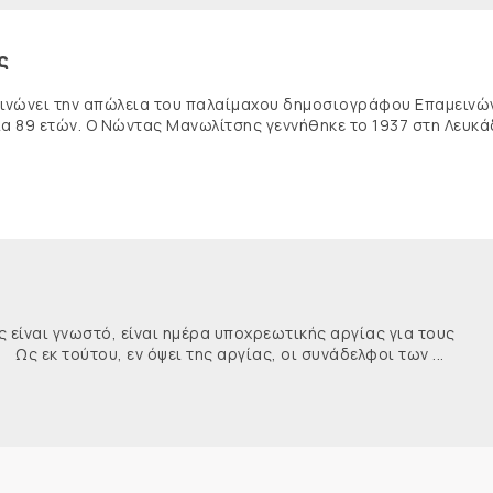
ς
κοινώνει την απώλεια του παλαίμαχου δημοσιογράφου Επαμειν
ία 89 ετών. Ο Νώντας Μανωλίτσης γεννήθηκε το 1937 στη Λευκά
ναι γνωστό, είναι ημέρα υποχρεωτικής αργίας για τους
κ τούτου, εν όψει της αργίας, οι συνάδελφοι των ...