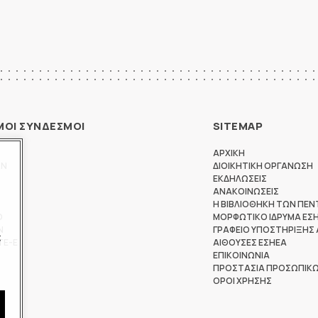
ΜΟΙ ΣΥΝΔΕΣΜΟΙ
SITEMAP
ΑΡΧΙΚΗ
ΩΝ
ΔΙΟΙΚΗΤΙΚΗ ΟΡΓΑΝΩΣΗ
ΕΚΔΗΛΩΣΕΙΣ
ΑΝΑΚΟΙΝΩΣΕΙΣ
Η ΒΙΒΛΙΟΘΗΚΗ ΤΩΝ ΠΕΝ
Θ
ΜΟΡΦΩΤΙΚΟ ΙΔΡΥΜΑ ΕΣ
Ν
ΓΡΑΦΕΙΟ ΥΠΟΣΤΗΡΙΞΗΣ
ς
ΤΕ-Ε
ΑΙΘΟΥΣΕΣ ΕΣΗΕΑ
ΕΠΙΚΟΙΝΩΝΙΑ
ΠΡΟΣΤΑΣΙΑ ΠΡΟΣΩΠΙΚ
ΟΡΟΙ ΧΡΗΣΗΣ