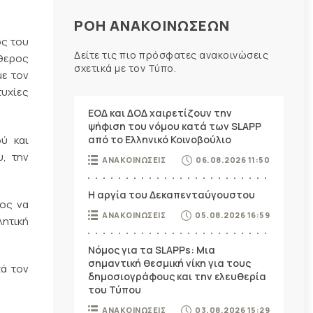
ΡΟΗ ΑΝΑΚΟΙΝΩΣΕΩΝ
ος του
Δείτε τις πιο πρόσφατες ανακοινώσεις
ύθερος
σχετικά με τον Τύπο.
με τον
τυχίες
ΕΟΔ και ΔΟΔ χαιρετίζουν την
ψήφιση του νόμου κατά των SLAPP
ύ και
από το Ελληνικό Κοινοβούλιο
υ, την
ΑΝΑΚΟΙΝΩΣΕΙΣ
06.08.2026 11:50
Η αργία του Δεκαπενταύγουστου
ρος να
ΑΝΑΚΟΙΝΩΣΕΙΣ
05.08.2026 16:59
λητική
Νόμος για τα SLAPPs: Μια
σημαντική θεσμική νίκη για τους
τά τον
δημοσιογράφους και την ελευθερία
του Τύπου
ΑΝΑΚΟΙΝΩΣΕΙΣ
03.08.2026 15:29