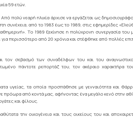
κία 59 ετών.
. Από πολύ νεαρή ηλικία άρχισε να εργάζεται ως δημοσιογράφ
 στη συνέχεια, από το 1983 έως το 1989, στις εφημερίδες «Ελε
αθημερινή». Το 1989 ξεκίνησε η πολύχρονη συνεργασία του 
για περισσότερο από 20 χρόνια και στέφθηκε από πολλές επι
αι τον σεβασμό των συναδέλφων του και του αναγνωστικο
ατωμένο πάντοτε ρεπορτάζ του, τον ακέραιο χαρακτήρα το
ατα υγείας, τα οποία προσπάθησε με γενναιότητα και θάρ
γε πρόωρα από κοντά μας, αφήνοντας ένα μεγάλο κενό στην αθ
γάτες και φίλους.
αθύτατα την οικογένεια και τους οικείους του και αποχαιρε