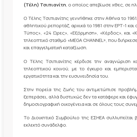
(Τέλη) Τσιπιανίτη
, ο οποίος απεβίωσε χθες, σε ηλι
Ο Τέλης Τσιπιανίτης γεννήθηκε στην Αθήνα το 1961
αθλητικού ρεπορτάζ, αρχικά το 1981 στην ΕΡΤ-1 και
Τύπος», «24 Ώρες», «Εξόρμηση», «Κέρδος», και «Κ
τηλεοπτικό σταθμό «MEGA CHANNEL», που διήρκεσε 
και επαγγελματική καταξίωση.
Ο Τέλης Τσιπιανίτης κέρδισε την αναγνώριση κ
τηλεοπτικού κοινού, με το έγκυρο και εμπεριστ
εργατικότητα και την ευσυνειδησία του.
Στην πορεία της ζωής του αντιμετώπισε προβλήμ
ξεπεράσει, αλλά δυστυχώς δεν τα κατάφερε και έφυ
δημοσιογραφική οικογένεια και σε όλους τους συνερ
Το Διοικητικό Συμβούλιο της ΕΣΗΕΑ συλλυπείται β
εκλεκτό συνάδελφο.