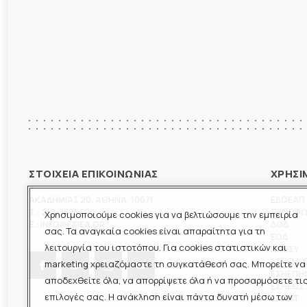
ΣΤΟΙΧΕΙΑ ΕΠΙΚΟΙΝΩΝΙΑΣ
ΧΡΗΣΙ
ΑΚΑΔΗΜΙΑΣ 20
,
ΑΘΗΝΑ
,
10671
ΕΔΟΕΑΠ
T.:
210-3675400
ΞΕΝΟΦ
Χρησιμοποιούμε cookies για να βελτιώσουμε την εμπειρία
E.:
INFO@ESIEA.GR
ΔΟΔ
σας. Τα αναγκαία cookies είναι απαραίτητα για τη
ΕΟΔ
λειτουργία του ιστοτόπου. Για cookies στατιστικών και
ΠΟΕΣΥ
ΕΣΗΕΜ-
marketing χρειαζόμαστε τη συγκατάθεσή σας. Μπορείτε να
ΕΣΗΕΠΗ
αποδεχθείτε όλα, να απορρίψετε όλα ή να προσαρμόσετε τι
ΕΣΗΕΘΣ
επιλογές σας. Η ανάκληση είναι πάντα δυνατή μέσω των
ΕΣΠΗΤ