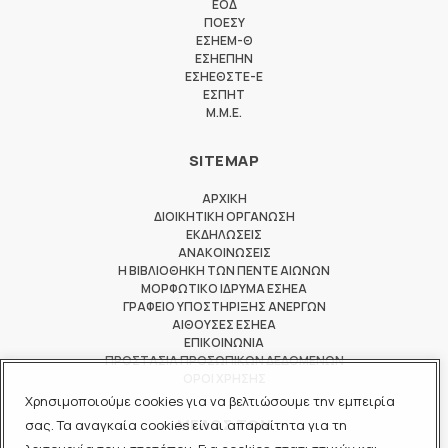
ΕΟΔ
ΠΟΕΣΥ
ΕΣΗΕΜ-Θ
ΕΣΗΕΠΗΝ
ΕΣΗΕΘΣΤΕ-Ε
ΕΣΠΗΤ
M.M.E.
SITEMAP
ΑΡΧΙΚΗ
ΔΙΟΙΚΗΤΙΚΗ ΟΡΓΑΝΩΣΗ
ΕΚΔΗΛΩΣΕΙΣ
ΑΝΑΚΟΙΝΩΣΕΙΣ
Η ΒΙΒΛΙΟΘΗΚΗ ΤΩΝ ΠΕΝΤΕ ΑΙΩΝΩΝ
ΜΟΡΦΩΤΙΚΟ ΙΔΡΥΜΑ ΕΣΗΕΑ
ΓΡΑΦΕΙΟ ΥΠΟΣΤΗΡΙΞΗΣ ΑΝΕΡΓΩΝ
ΑΙΘΟΥΣΕΣ ΕΣΗΕΑ
ΕΠΙΚΟΙΝΩΝΙΑ
ΠΡΟΣΤΑΣΙΑ ΠΡΟΣΩΠΙΚΩΝ ΔΕΔΟΜΕΝΩΝ
ΟΡΟΙ ΧΡΗΣΗΣ
Χρησιμοποιούμε cookies για να βελτιώσουμε την εμπειρία
ΜΕΛΟΣ ΤΩΝ
σας. Τα αναγκαία cookies είναι απαραίτητα για τη