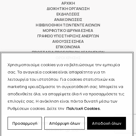
ΑΡΧΙΚΗ
ΔΙΟΙΚΗΤΙΚΗ ΟΡΓΑΝΩΣΗ
ΕΚΔΗΛΩΣΕΙΣ
ΑΝΑΚΟΙΝΩΣΕΙΣ
Η ΒΙΒΛΙΟΘΗΚΗ ΤΩΝ ΠΕΝΤΕ ΑΙΩΝΩΝ
ΜΟΡΦΩΤΙΚΟ ΙΔΡΥΜΑ ΕΣΗΕΑ
ΓΡΑΦΕΙΟ ΥΠΟΣΤΗΡΙΞΗΣ ΑΝΕΡΓΩΝ
ΑΙΘΟΥΣΕΣ ΕΣΗΕΑ
ΕΠΙΚΟΙΝΩΝΙΑ
ΠΡΟΣΤΑΣΙΑ ΠΡΟΣΩΠΙΚΩΝ ΔΕΔΟΜΕΝΩΝ
ΟΡΟΙ ΧΡΗΣΗΣ
Χρησιμοποιούμε cookies για να βελτιώσουμε την εμπειρία
ΜΕΛΟΣ ΤΩΝ
σας. Τα αναγκαία cookies είναι απαραίτητα για τη
λειτουργία του ιστοτόπου. Για cookies στατιστικών και
ΠΟΕΣΥ
marketing χρειαζόμαστε τη συγκατάθεσή σας. Μπορείτε να
ΔΟΔ
αποδεχθείτε όλα, να απορρίψετε όλα ή να προσαρμόσετε τις
ΕΟΔ
επιλογές σας. Η ανάκληση είναι πάντα δυνατή μέσω των
Ρυθμίσεων cookies. Δείτε την
Πολιτική Cookies.
Προσαρμογή
Απόρριψη όλων
Αποδοχή όλων
© 2021 ΕΣΗΕΑ - ALL RIGHTS RESERVED
DESIGN BY