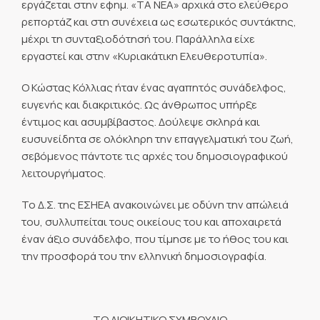
εργάζεται στην εφημ. «ΤΑ ΝΕΑ» αρχικά στο ελεύθερο
ρεπορτάζ και στη συνέχεια ως εσωτερικός συντάκτης,
μέχρι τη συνταξιοδότησή του. Παράλληλα είχε
εργαστεί και στην «Κυριακάτικη Ελευθεροτυπία».
Ο Κώστας Κόλλιας ήταν ένας αγαπητός συνάδελφος,
ευγενής και διακριτικός. Ως άνθρωπος υπήρξε
έντιμος και ασυμβίβαστος. Δούλεψε σκληρά και
ευσυνείδητα σε ολόκληρη την επαγγελματική του ζωή,
σεβόμενος πάντοτε τις αρχές του δημοσιογραφικού
λειτουργήματος.
Το Δ.Σ. της ΕΣΗΕΑ ανακοινώνει με οδύνη την απώλειά
του, συλλυπείται τους οικείους του και αποχαιρετά
έναν άξιο συνάδελφο, που τίμησε με το ήθος του και
την προσφορά του την ελληνική δημοσιογραφία.
ΤΟ ΔΙΟΙΚΗΤΙΚΟ ΣΥΜΒΟΥΛΙΟ