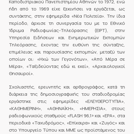
Καποδιστριακού Πανεπιστημίου Αθηνών το 1972, ενώ
ήδη από το 1969 είχε ξεκινήσει να εργάζεται, ως
συντάκτης, στην εφημερίδα «Νέα Πολιτεία». Την ίδια
περίοδο, άρχισε τη συνεργασία του με το Εθνικό
Ίδρυμα Ραδιοφωνίας-Τηλεόρασης (ΕΙΡΤ), στην
Υπηρεσία Ειδήσεων και Ενημερωτικών Εκπομπών
Τηλεόρασης, έχοντας την ευθύνη της σύνταξης,
επιμέλειας και παρουσίασης εκπομπών, μεταξύ των
οποίων οι: «Ηχώ των Γεγονότων», «Από Μέρα σε
Μέρα», «Ταξιδεύοντας εδώ κι εκεί», «Αρχαιολογικοί
Θησαυροί».
Σχολιαστής, ερευνητής και αρθρογράφος, κατά τη
διάρκεια της δημοσιογραφικής του σταδιοδρομίας
εργάστηκε στις εφημερίδες «ΕΛΕΥΘΕΡΟΤΥΠΙΑ»,
«ΚΑΘΗΜΕΡΙΝΗ», «ΑΘΗΝΑΪΚΗ», «ΗΜΕΡΗΣΙΑ», στους
ραδιοφωνικούς σταθμούς «FLASH 96,1» και «ΕΡΑ», στα
περιοδικά «Ταχυδρόμος», «Επίκαιρα» και «Ζυγός» και
στο Υπουργείο Τύπου και ΜΜΕ ως προϊστάμενος του