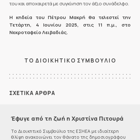
του και αποχαιρετά με συγκίνηση τον άξιο συνάδελφο.
Η κηδεία του Πέτρου Μακρή θα τελεστεί την
Τετάρτη, 4 Ιουνίου 2025, στις 11 π.μ., στο
Νεκροταφείο Λειβαδιάς.
Τ Ο Δ Ι Ο Ι Κ Η Τ Ι Κ Ο Σ Υ Μ Β Ο Υ Λ Ι Ο
ΣΧΕΤΙΚΑ ΑΡΘΡΑ
Έφυγε από τη ζωή η Χριστίνα Πιτουρά
Το Διοικητικό Συμβούλιο της ΕΣΗΕΑ με ιδιαίτερη
θλίψη ανακοινώνει τον θάνατο της δημοσιογράφου