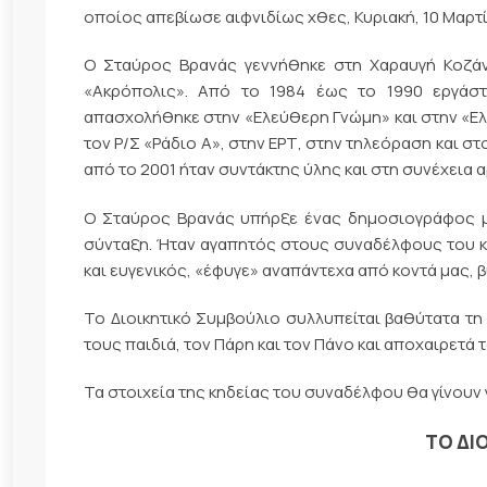
οποίος απεβίωσε αιφνιδίως χθες, Κυριακή, 10 Μαρτίο
Ο Σταύρος Βρανάς γεννήθηκε στη Χαραυγή Κοζάν
«Ακρόπολις». Από το 1984 έως το 1990 εργάστ
απασχολήθηκε στην «Ελεύθερη Γνώμη» και στην «Ελ
τον Ρ/Σ «Ράδιο Α», στην ΕΡΤ, στην τηλεόραση και σ
από το 2001 ήταν συντάκτης ύλης και στη συνέχεια 
Ο Σταύρος Βρανάς υπήρξε ένας δημοσιογράφος με
σύνταξη. Ήταν αγαπητός στους συναδέλφους του κ
και ευγενικός, «έφυγε» αναπάντεχα από κοντά μας, 
Το Διοικητικό Συμβούλιο συλλυπείται βαθύτατα τ
τους παιδιά, τον Πάρη και τον Πάνο και αποχαιρετά 
Τα στοιχεία της κηδείας του συναδέλφου θα γίνουν
ΤΟ ΔΙ