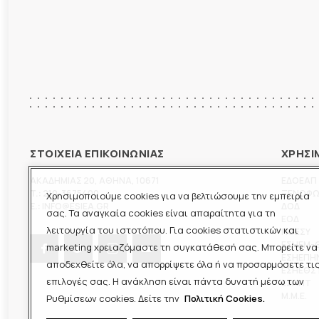
ΣΤΟΙΧΕΙΑ ΕΠΙΚΟΙΝΩΝΙΑΣ
ΧΡΗΣΙ
ΑΚΑΔΗΜΙΑΣ 20
,
ΑΘΗΝΑ
,
10671
ΕΔΟΕΑΠ
T.:
210-3675400
ΞΕΝΟΦ
Χρησιμοποιούμε cookies για να βελτιώσουμε την εμπειρία
E.:
INFO@ESIEA.GR
ΔΟΔ
σας. Τα αναγκαία cookies είναι απαραίτητα για τη
ΕΟΔ
λειτουργία του ιστοτόπου. Για cookies στατιστικών και
ΠΟΕΣΥ
ΕΣΗΕΜ-
marketing χρειαζόμαστε τη συγκατάθεσή σας. Μπορείτε να
ΕΣΗΕΠΗ
αποδεχθείτε όλα, να απορρίψετε όλα ή να προσαρμόσετε τι
ΕΣΗΕΘΣ
επιλογές σας. Η ανάκληση είναι πάντα δυνατή μέσω των
ΕΣΠΗΤ
M.M.E.
Ρυθμίσεων cookies. Δείτε την
Πολιτική Cookies.