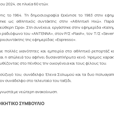
υ 2024, σε ηλικία 60 ετών.
ης το 1964. Τη δημοσιογραφία ξεκίνησε το 1983 στην εφημ
ηκε ως αθλητικός συντάκτης στην «Αθλητική Ηχώ». Παρά
εύθερη Ώρα». Στη συνέχεια, εργάστηκε στην εφημερίδα «Καλη
το ραδιόφωνο του «ΑΝΤΕΝΝΑ», στον Ρ/Σ «Flash», τον Τ/Σ «Seve
αρχισυντάκτης της εφημερίδας «Espresso».
 πολλές ικανότητες και εμπειρία στο αθλητικό ρεπορτάζ κ
αι η απώλειά του αφήνει δυσαναπλήρωτο κενό. Ήρεμος χαρα
βυθίζοντας στο πένθος την οικογένεια και τους φίλους του.
η σύζυγό του, συνάδελφο Έλενα Σολωμού και τα δυο πολυαγα
τον συνάδελφο στο τελευταίο του ταξίδι.
 γνωστά με νεώτερη ανακοίνωση.
ΟΙΚΗΤΙΚΟ ΣΥΜΒΟΥΛΙΟ