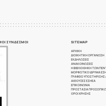
ΜΟΙ ΣΥΝΔΕΣΜΟΙ
SITEMAP
ΑΡΧΙΚΗ
ΩΝ
ΔΙΟΙΚΗΤΙΚΗ ΟΡΓΑΝΩΣΗ
ΕΚΔΗΛΩΣΕΙΣ
ΑΝΑΚΟΙΝΩΣΕΙΣ
Η ΒΙΒΛΙΟΘΗΚΗ ΤΩΝ ΠΕΝ
Θ
ΜΟΡΦΩΤΙΚΟ ΙΔΡΥΜΑ ΕΣ
Ν
ΓΡΑΦΕΙΟ ΥΠΟΣΤΗΡΙΞΗΣ
ς
ΤΕ-Ε
ΑΙΘΟΥΣΕΣ ΕΣΗΕΑ
ΕΠΙΚΟΙΝΩΝΙΑ
ΠΡΟΣΤΑΣΙΑ ΠΡΟΣΩΠΙΚ
ΟΡΟΙ ΧΡΗΣΗΣ