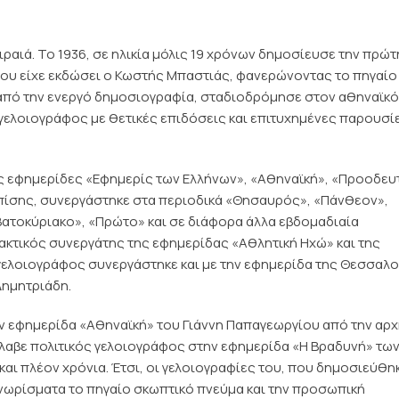
ραιά. Το 1936, σε ηλικία μόλις 19 χρόνων δημοσίευσε την πρώτ
που είχε εκδώσει ο Κωστής Μπαστιάς, φανερώνοντας το πηγαίο
 από την ενεργό δημοσιογραφία, σταδιοδρόμησε στον αθηναϊκό
γελοιογράφος με θετικές επιδόσεις και επιτυχημένες παρουσί
ις εφημερίδες «Εφημερίς των Ελλήνων», «Αθηναϊκή», «Προοδευ
Επίσης, συνεργάστηκε στα περιοδικά «Θησαυρός», «Πάνθεον»,
βατοκύριακο», «Πρώτο» και σε διάφορα άλλα εβδομαδιαία
τακτικός συνεργάτης της εφημερίδας «Αθλητική Ηχώ» και της
ελοιογράφος συνεργάστηκε και με την εφημερίδα της Θεσσαλο
Δημητριάδη.
 εφημερίδα «Αθηναϊκή» του Γιάννη Παπαγεωργίου από την αρχ
νέλαβε πολιτικός γελοιογράφος στην εφημερίδα «Η Βραδυνή» τω
αι πλέον χρόνια. Έτσι, οι γελοιογραφίες του, που δημοσιεύθη
γνωρίσματα το πηγαίο σκωπτικό πνεύμα και την προσωπική