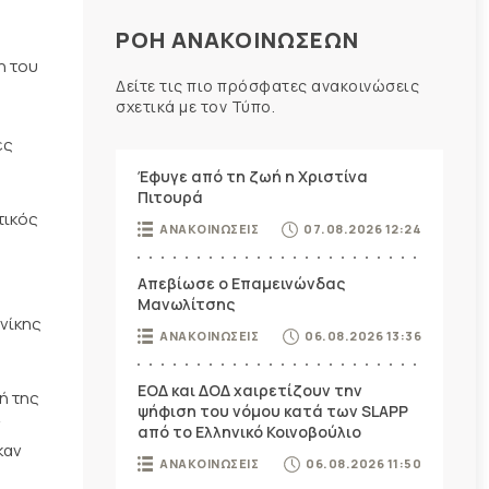
ΡΟΗ ΑΝΑΚΟΙΝΩΣΕΩΝ
η του
Δείτε τις πιο πρόσφατες ανακοινώσεις
σχετικά με τον Τύπο.
ες
Έφυγε από τη ζωή η Χριστίνα
Πιτουρά
τικός
ΑΝΑΚΟΙΝΩΣΕΙΣ
07.08.2026 12:24
Απεβίωσε ο Επαμεινώνδας
Μανωλίτσης
νίκης
ΑΝΑΚΟΙΝΩΣΕΙΣ
06.08.2026 13:36
ΕΟΔ και ΔΟΔ χαιρετίζουν την
ή της
ψήφιση του νόμου κατά των SLAPP
ν
από το Ελληνικό Κοινοβούλιο
καν
ΑΝΑΚΟΙΝΩΣΕΙΣ
06.08.2026 11:50