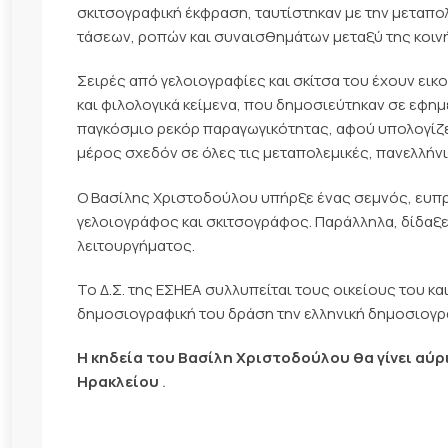
σκιτσογραφική έκφραση, ταυτίστηκαν με την μεταπο
τάσεων, ροπών και συναισθημάτων μεταξύ της κοιν
Σειρές από γελοιογραφίες και σκίτσα του έχουν ε
και φιλολογικά κείμενα, που δημοσιεύτηκαν σε εφημ
παγκόσμιο ρεκόρ παραγωγικότητας, αφού υπολογίζετα
μέρος σχεδόν σε όλες τις μεταπολεμικές, πανελλήνι
Ο Βασίλης Χριστοδούλου υπήρξε ένας σεμνός, ευπ
γελοιογράφος και σκιτσογράφος. Παράλληλα, δίδαξε
λειτουργήματος.
Το Δ.Σ. της ΕΣΗΕΑ συλλυπείται τους οικείους του κα
δημοσιογραφική του δράση την ελληνική δημοσιογρ
Η κηδεία του Βασίλη Χριστοδούλου θα γίνει αύρι
Ηρακλείου
.