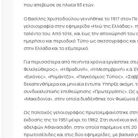
που απεβίωσε σε ηλικία 93 ετών.
Ο Βασίλης Χριστοδούλου γεννήθηκε το 1917 στον Πει
γελοιογραφία στην εφημερίδα «Ηχώ της Ελλάδας», 
ταλέντο του. Από τότε, και έως την αποχώρησή του
ημερήσιο και περιοδικό Τύπο ως σκιτσογράφος και 
στην Ελλάδα και το εξωτερικό.
Για περισσότερα από πενήντα χρόνια εργάστηκε στ
Φιλελεύθερος», «Η Βραδυνή», «Η Μεσημβρινή» κ.ά. 
«Εικόνες», «Ρομάντζο», «Παγκόσμιος Τύπος», «Σαβ
δεκαπενθήμερα και μηνιαία έντυπα. Υπήρξε ακόμη, 
συνδικαλιστικής επιθεώρησης «Πρωτεργάτης». Ως γ
«Μακεδονία», στην οποία διαδέχθηκε τον Φωκίωνα 
Ως πολιτικός γελοιογράφος πρωτοεμφανίστηκε στην
έκδοσής της το 1951 μέχρι το 1962. Στη συνέχεια α
αδελφών Αθανασιάδη, στην οποία παρέμεινε επί 20 κ
πρωτοσέλιδες και στις δύο εφημερίδες, με βασικά 