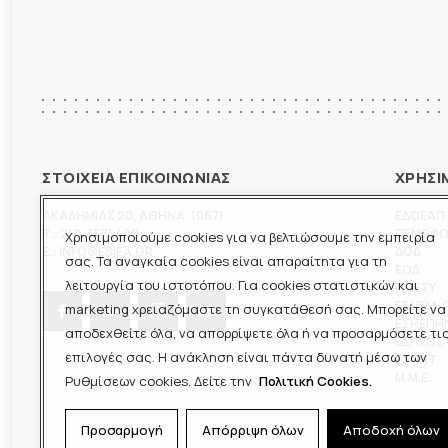
ΣΤΟΙΧΕΙΑ ΕΠΙΚΟΙΝΩΝΙΑΣ
ΧΡΗΣΙ
ΑΚΑΔΗΜΙΑΣ 20
,
ΑΘΗΝΑ
,
10671
ΕΔΟΕΑΠ
T.:
210-3675400
ΞΕΝΟΦ
Χρησιμοποιούμε cookies για να βελτιώσουμε την εμπειρία
E.:
INFO@ESIEA.GR
ΔΟΔ
σας. Τα αναγκαία cookies είναι απαραίτητα για τη
ΕΟΔ
λειτουργία του ιστοτόπου. Για cookies στατιστικών και
ΠΟΕΣΥ
ΕΣΗΕΜ-
marketing χρειαζόμαστε τη συγκατάθεσή σας. Μπορείτε να
ΕΣΗΕΠΗ
αποδεχθείτε όλα, να απορρίψετε όλα ή να προσαρμόσετε τι
ΕΣΗΕΘΣ
επιλογές σας. Η ανάκληση είναι πάντα δυνατή μέσω των
ΕΣΠΗΤ
M.M.E.
Ρυθμίσεων cookies. Δείτε την
Πολιτική Cookies.
Προσαρμογή
Απόρριψη όλων
Αποδοχή όλων