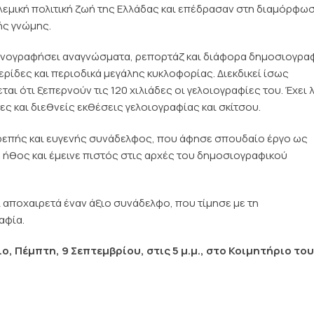
λεμική πολιτική ζωή της Ελλάδας και επέδρασαν στη διαμόρφω
ής γνώμης.
ικονογραφήσει αναγνώσματα, ρεπορτάζ και διάφορα δημοσιογρα
ερίδες και περιοδικά μεγάλης κυκλοφορίας. Διεκδικεί ίσως
ι ότι ξεπερνούν τις 120 χιλιάδες οι γελοιογραφίες του. Έχει 
ες και διεθνείς εκθέσεις γελοιογραφίας και σκίτσου.
ρεπής και ευγενής συνάδελφος, που άφησε σπουδαίο έργο ως
 ήθος και έμεινε πιστός στις αρχές του δημοσιογραφικού
ι αποχαιρετά έναν άξιο συνάδελφο, που τίμησε με τη
αφία.
ο, Πέμπτη, 9 Σεπτεμβρίου, στις 5 μ.μ., στο Κοιμητήριο του