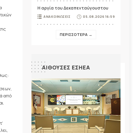
α
Η αργία του Δεκαπενταύγουστου
κτικών
ΑΝΑΚΟΙΝΩΣΕΙΣ
05.08.2026 16:59
της
ΠΕΡΙΣΣΟΤΕΡΑ →
ΑΙΘΟΥΣΕΣ ΕΣΗΕΑ
θως:
έσεων,
λά από
αι
τ’
λει,