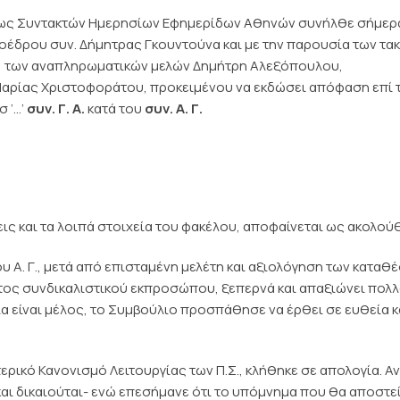
εως Συντακτών Ημερησίων Εφημερίδων Αθηνών συνήλθε σήμερ
ροέδρου συν. Δήμητρας Γκουντούνα και με την παρουσία των τα
ύ, των αναπληρωματικών μελών Δημήτρη Αλεξόπουλου,
Μαρίας Χριστοφοράτου, προκειμένου να εκδώσει απόφαση επί 
 ‘…’
συν. Γ. Α.
κατά του
συν. Α. Γ.
ις και τα λοιπά στοιχεία του φακέλου, αποφαίνεται ως ακολού
 Α. Γ., μετά από επισταμένη μελέτη και αξιολόγηση των καταθ
ντος συνδικαλιστικού εκπροσώπου, ξεπερνά και απαξιώνει πολ
α είναι μέλος, το Συμβούλιο προσπάθησε να έρθει σε ευθεία κ
ικό Κανονισμό Λειτουργίας των Π.Σ., κλήθηκε σε απολογία. Αν
αι δικαιούται- ενώ επεσήμανε ότι το υπόμνημα που θα αποστεί