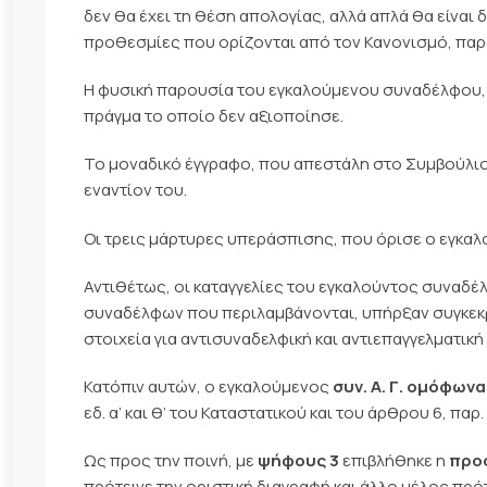
δεν θα έχει τη θέση απολογίας, αλλά απλά θα είναι 
προθεσμίες που ορίζονται από τον Κανονισμό, παρ
Η φυσική παρουσία του εγκαλούμενου συναδέλφου,
πράγμα το οποίο δεν αξιοποίησε.
Το μοναδικό έγγραφο, που απεστάλη στο Συμβούλιο,
εναντίον του.
Οι τρεις μάρτυρες υπεράσπισης, που όρισε ο εγκαλ
Αντιθέτως, οι καταγγελίες του εγκαλούντος συναδέ
συναδέλφων που περιλαμβάνονται, υπήρξαν συγκεκρ
στοιχεία για αντισυναδελφική και αντιεπαγγελματι
Κατόπιν αυτών, ο εγκαλούμενος
συν. Α. Γ.
ομόφωνα
εδ. α’ και θ’ του Καταστατικού και του άρθρου 6, παρ
Ως προς την ποινή, με
ψήφους 3
επιβλήθηκε η
προσ
πρότεινε την οριστική διαγραφή και άλλο μέλος πρό