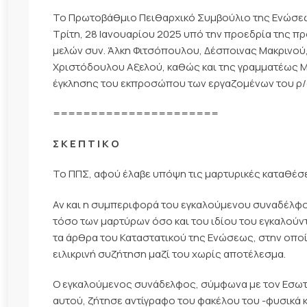
Το Πρωτοβάθμιο Πειθαρχικό Συμβούλιο της Ενώσ
Τρίτη, 28 Ιανουαρίου 2025 υπό την προεδρία της π
μελών συν. Άλκη Φιτσόπουλου, Δέσποινας Μακρινο
Χριστόδουλου Αξελού, καθώς και της γραμματέως 
έγκλησης του εκπροσώπου των εργαζομένων του ρ/σ
======================
Σ Κ Ε Π Τ Ι Κ Ο
To ΠΠΣ, αφού έλαβε υπόψη τις μαρτυρικές καταθέσε
Αν και η συμπεριφορά του εγκαλούμενου συναδέλφου
τόσο των μαρτύρων όσο και του ιδίου του εγκαλού
τα άρθρα του Καταστατικού της Ενώσεως, στην οποί
ειλικρινή συζήτηση μαζί του χωρίς αποτέλεσμα.
Ο εγκαλούμενος συνάδελφος, σύμφωνα με τον Εσωτερ
αυτού, ζήτησε αντίγραφο του φακέλου του -φυσικά κ