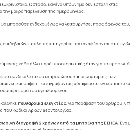
διευκρινιστικό. Ωστόσο, κανένα υπόμνημα δεν εστάλη στις
ά την μακρά παρέλευση της ημερομηνίας.
 θα μπορούσε ενδεχομένως να λειτουργήσει προς όφελός του
 επιβεβαιώνει απλά τις κατηγορίες που αναφέρονται στις εγκλ
ούμενος, κάθε άλλο παρά υποστηρικτικές ήταν για το πρόσωπό
λφου συνδικαλιστικού εκπροσώπου και οι μαρτυρίες των
ιμένες και σαφείς, καταγράφοντας αδιάψευστα ενοχοποιητικ
κή συμπεριφορά του εγκαλουμένου.
κρίθηκε
πειθαρχικά ελεγκτέος
, για παράβαση του άρθρου 7, πα
. α’ του Κώδικα Αρχών Δεοντολογίας.
ωρινή διαγραφή 2 χρόνων από τα μητρώα της ΕΣΗΕΑ
. Ένα
τεινε την προσωρινή διαγραφή 1 χρόνου.