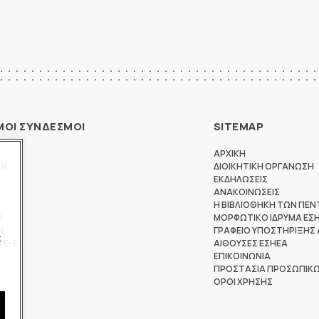
ΜΟΙ ΣΥΝΔΕΣΜΟΙ
SITEMAP
ΑΡΧΙΚΗ
ΩΝ
ΔΙΟΙΚΗΤΙΚΗ ΟΡΓΑΝΩΣΗ
ΕΚΔΗΛΩΣΕΙΣ
ΑΝΑΚΟΙΝΩΣΕΙΣ
Η ΒΙΒΛΙΟΘΗΚΗ ΤΩΝ ΠΕΝ
Θ
ΜΟΡΦΩΤΙΚΟ ΙΔΡΥΜΑ ΕΣ
Ν
ΓΡΑΦΕΙΟ ΥΠΟΣΤΗΡΙΞΗΣ
ς
ΤΕ-Ε
ΑΙΘΟΥΣΕΣ ΕΣΗΕΑ
ΕΠΙΚΟΙΝΩΝΙΑ
ΠΡΟΣΤΑΣΙΑ ΠΡΟΣΩΠΙΚ
ΟΡΟΙ ΧΡΗΣΗΣ