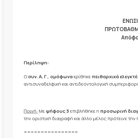
ΕΝΩΣΙ
ΠΡΩΤΟΒΑΘΜΙ
Απόφασ
Περίληψη:
Ο
συν. Α. Γ.
,
ομόφωνα
κρίθηκε
πειθαρχικά ελεγκτ
αντισυναδελφική και αντιδεοντολογική συμπεριφορ
Ποινή:
Με
ψήφους 3
επιβλήθηκε η
προσωρινή διαγ
την οριστική διαγραφή και άλλο μέλος πρότεινε την
================