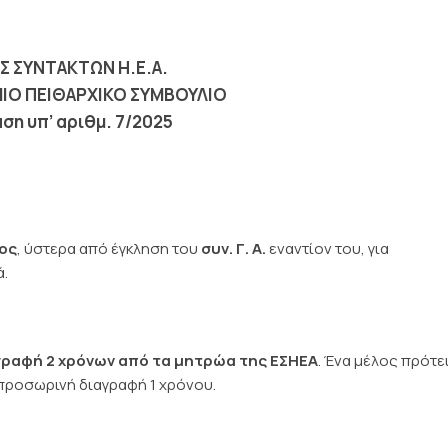
Σ ΣΥΝΤΑΚΤΩΝ Η.Ε.Α.
Ο ΠΕΙΘΑΡΧΙΚΟ ΣΥΜΒΟΥΛΙΟ
η υπ’ αριθμ. 7/2025
έος
, ύστερα από έγκληση του
συν. Γ. Α.
εναντίον του, για
ά.
ραφή 2 χρόνων από τα μητρώα της ΕΣΗΕΑ
. Ένα μέλος πρότε
 προσωρινή διαγραφή 1 χρόνου.