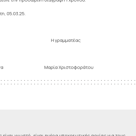
η, 05.03.25.
ος Η γραμματέας
ούνα Μαρία Χριστοφοράτου
ναι γνωστό, είναι ημέρα υποχρεωτικής αργίας για τους