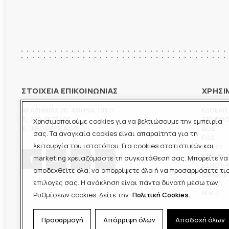
ΣΤΟΙΧΕΙΑ ΕΠΙΚΟΙΝΩΝΙΑΣ
ΧΡΗΣΙ
ΑΚΑΔΗΜΙΑΣ 20
,
ΑΘΗΝΑ
,
10671
ΕΔΟΕΑΠ
T.:
210-3675400
ΞΕΝΟΦ
Χρησιμοποιούμε cookies για να βελτιώσουμε την εμπειρία
E.:
INFO@ESIEA.GR
ΔΟΔ
σας. Τα αναγκαία cookies είναι απαραίτητα για τη
ΕΟΔ
λειτουργία του ιστοτόπου. Για cookies στατιστικών και
ΠΟΕΣΥ
ΕΣΗΕΜ-
marketing χρειαζόμαστε τη συγκατάθεσή σας. Μπορείτε να
ΕΣΗΕΠΗ
αποδεχθείτε όλα, να απορρίψετε όλα ή να προσαρμόσετε τι
ΕΣΗΕΘΣ
επιλογές σας. Η ανάκληση είναι πάντα δυνατή μέσω των
ΕΣΠΗΤ
M.M.E.
Ρυθμίσεων cookies. Δείτε την
Πολιτική Cookies.
Προσαρμογή
Απόρριψη όλων
Αποδοχή όλων