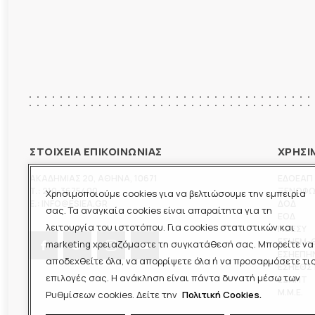
ΣΤΟΙΧΕΙΑ ΕΠΙΚΟΙΝΩΝΙΑΣ
ΧΡΗΣΙ
ΑΚΑΔΗΜΙΑΣ 20
,
ΑΘΗΝΑ
,
10671
ΕΔΟΕΑΠ
T.:
210-3675400
ΞΕΝΟΦ
Χρησιμοποιούμε cookies για να βελτιώσουμε την εμπειρία
E.:
INFO@ESIEA.GR
ΔΟΔ
σας. Τα αναγκαία cookies είναι απαραίτητα για τη
ΕΟΔ
λειτουργία του ιστοτόπου. Για cookies στατιστικών και
ΠΟΕΣΥ
ΕΣΗΕΜ-
marketing χρειαζόμαστε τη συγκατάθεσή σας. Μπορείτε να
ΕΣΗΕΠΗ
αποδεχθείτε όλα, να απορρίψετε όλα ή να προσαρμόσετε τι
ΕΣΗΕΘΣ
επιλογές σας. Η ανάκληση είναι πάντα δυνατή μέσω των
ΕΣΠΗΤ
M.M.E.
Ρυθμίσεων cookies. Δείτε την
Πολιτική Cookies.