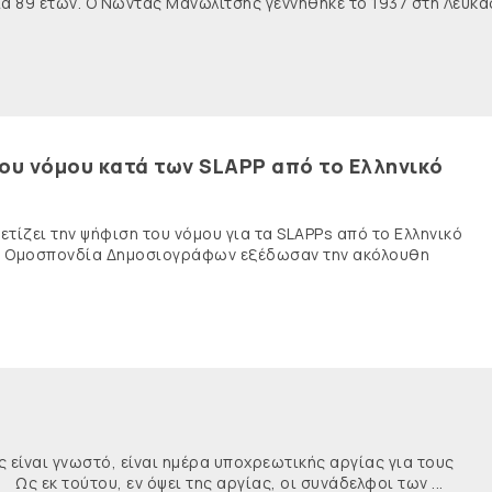
ία 89 ετών. Ο Νώντας Μανωλίτσης γεννήθηκε το 1937 στη Λευκά
του νόμου κατά των SLAPP από το Ελληνικό
τίζει την ψήφιση του νόμου για τα SLAPPs από το Ελληνικό
νής Ομοσπονδία Δημοσιογράφων εξέδωσαν την ακόλουθη
ναι γνωστό, είναι ημέρα υποχρεωτικής αργίας για τους
κ τούτου, εν όψει της αργίας, οι συνάδελφοι των ...