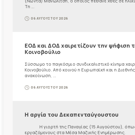
(Νώντα) Μανωλίτση, ο οποίος πέθανε χθες σε ηλικ
Τη ...
06 ΑΥΓΟΥΣΤΟΥ 2026
ΕΟΔ και ΔΟΔ χαιρετίζουν την ψήφιση 
Κοινοβούλιο
Σύσσωμο το παγκόσμιο συνδικαλιστικό κίνημα χαιρε
Κοινοβούλιο. Από κοινού η Ευρωπαϊκή και η Διεθ
ανακοίνωση, ...
06 ΑΥΓΟΥΣΤΟΥ 2026
Η αργία του Δεκαπενταύγουστου
Η γιορτή της Παναγίας (15 Αυγούστου), όπως εί
εργαζόμενους στα Μέσα Μαζικής Ενημέρωσης. Ως ε