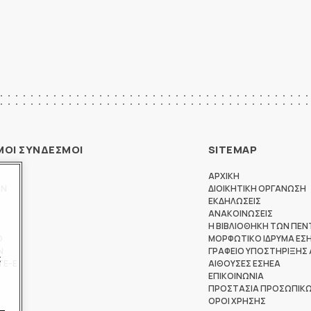
ΜΟΙ ΣΥΝΔΕΣΜΟΙ
SITEMAP
ΑΡΧΙΚΗ
ΩΝ
ΔΙΟΙΚΗΤΙΚΗ ΟΡΓΑΝΩΣΗ
ΕΚΔΗΛΩΣΕΙΣ
ΑΝΑΚΟΙΝΩΣΕΙΣ
Η ΒΙΒΛΙΟΘΗΚΗ ΤΩΝ ΠΕΝ
Θ
ΜΟΡΦΩΤΙΚΟ ΙΔΡΥΜΑ ΕΣ
Ν
ΓΡΑΦΕΙΟ ΥΠΟΣΤΗΡΙΞΗΣ
ς
ΤΕ-Ε
ΑΙΘΟΥΣΕΣ ΕΣΗΕΑ
ΕΠΙΚΟΙΝΩΝΙΑ
ΠΡΟΣΤΑΣΙΑ ΠΡΟΣΩΠΙΚ
ΟΡΟΙ ΧΡΗΣΗΣ