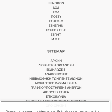
ΞΕΝΟΦΩΝ
ΔΟΔ
ΕΟΔ
ΠΟΕΣΥ
ΕΣΗΕΜ-Θ
ΕΣΗΕΠΗΝ
ΕΣΗΕΘΣΤΕ-Ε
ΕΣΠΗΤ
M.M.E.
SITEMAP
ΑΡΧΙΚΗ
ΔΙΟΙΚΗΤΙΚΗ ΟΡΓΑΝΩΣΗ
ΕΚΔΗΛΩΣΕΙΣ
ΑΝΑΚΟΙΝΩΣΕΙΣ
Η ΒΙΒΛΙΟΘΗΚΗ ΤΩΝ ΠΕΝΤΕ ΑΙΩΝΩΝ
ΜΟΡΦΩΤΙΚΟ ΙΔΡΥΜΑ ΕΣΗΕΑ
ΓΡΑΦΕΙΟ ΥΠΟΣΤΗΡΙΞΗΣ ΑΝΕΡΓΩΝ
ΑΙΘΟΥΣΕΣ ΕΣΗΕΑ
ΕΠΙΚΟΙΝΩΝΙΑ
ΠΡΟΣΤΑΣΙΑ ΠΡΟΣΩΠΙΚΩΝ ΔΕΔΟΜΕΝΩΝ
ΟΡΟΙ ΧΡΗΣΗΣ
Χρησιμοποιούμε cookies για να βελτιώσουμε την εμπειρία