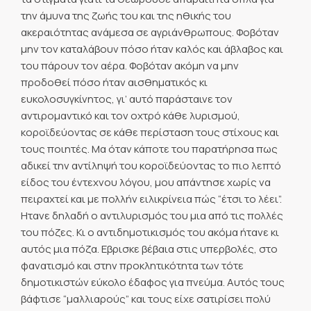
την άμυνα της ζωής του και της ηθικής του
ακεραιότητας ανάμεσα σε αγριάνθρωπους. Φοβόταν
μην τον καταλάβουν πόσο ήταν καλός και άβλαβος και
του πάρουν τον αέρα. Φοβόταν ακόμη να μην
προδοθεί πόσο ήταν αισθηματικός κι
ευκολοσυγκίνητος, γι’ αυτό παράσταινε τον
αντιρομαντικό και τον οχτρό κάθε λυρισμού,
κοροϊδεύοντας σε κάθε περίσταση τους στίχους και
τους ποιητές. Μα όταν κάποτε του παρατήρησα πως
αδικεί την αντίληψή του κοροϊδεύοντας το πιο λεπτό
είδος του έντεχνου λόγου, μου απάντησε χωρίς να
πειραχτεί και με πολλήν ειλικρίνεια πώς “έτσι το λέει”.
Ητανε δηλαδή ο αντιλυρισμός του μια από τις πολλές
του πόζες. Κι ο αντιδημοτικισμός του ακόμα ήτανε κι
αυτός μια πόζα. Εβρισκε βέβαια στις υπερβολές, στο
φανατισμό και στην προκλητικότητα των τότε
δημοτικιστών εύκολο έδαφος για πνεύμα. Αυτός τους
βάφτισε “μαλλιαρούς” και τους είχε σατιρίσει πολύ