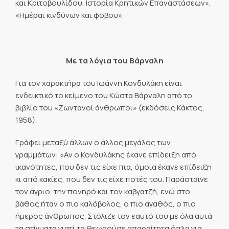
και Κριτοβουλίδου, Iστορία Κρητικών Eπαναστάσεων»,
«Ημέραι κινδύνων και φόβου».
Με τα λόγια του Βάρναλη
Για τον χαρακτήρα του Ιωάννη Κονδυλάκη είναι
ενδεικτικό το κείμενο του Κώστα Βάρναλη από το
βιβλίο του «Ζωντανοί άνθρωποι» (εκδόσεις Κάκτος,
1958).
Γράφει μεταξύ άλλων ο άλλος μεγάλος των
γραμμάτων: «Αν ο Κονδυλάκης έκανε επίδειξη από
ικανότητες, που δεν τις είχε πια, όμοια έκανε επίδειξη
κι από κακίες, που δεν τις είχε ποτές του. Παράσταινε
τον άγριο, την πονηρό και τον καβγατζή, ενώ στο
βάθος ήταν ο πιο καλόβολος, ο πιο αγαθός, ο πιο
ήμερος άνθρωπος. Στόλιζε τον εαυτό του με όλα αυτά
τα στίγματα γιατί τα θεωρούσε απαραίτητα όπλα για