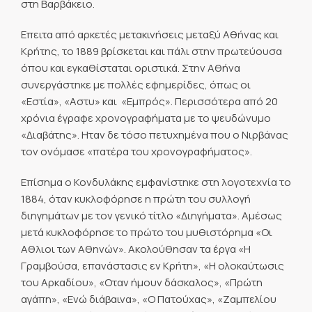
στη Βαρβάκειο.
Επειτα από αρκετές μετακινήσεις μεταξύ Αθήνας και
Κρήτης, το 1889 βρίσκεται και πάλι στην πρωτεύουσα
όπου και εγκαθίσταται οριστικά. Στην Αθήνα
συνεργάστηκε με πολλές εφημερίδες, όπως οι
«Εστία», «Αστυ» και «Εμπρός». Περισσότερα από 20
χρόνια έγραφε χρονογραφήματα με το ψευδώνυμο
«Διαβάτης». Ηταν δε τόσο πετυχημένα που ο Νιρβάνας
τον ονόμασε «πατέρα του χρονογραφήματος».
Επίσημα ο Κονδυλάκης εμφανίστηκε στη λογοτεχνία το
1884, όταν κυκλοφόρησε η πρώτη του συλλογή
διηγημάτων με τον γενικό τίτλο «Διηγήματα». Αμέσως
μετά κυκλοφόρησε το πρώτο του μυθιστόρημα «Οι
Αθλιοι των Αθηνών». Ακολούθησαν τα έργα «Η
Γραμβούσα, επανάστασις εν Κρήτη», «Η ολοκαύτωσις
του Αρκαδίου», «Οταν ήμουν δάσκαλος», «Πρώτη
αγάπη», «Ενώ διάβαινα», «Ο Πατούχας», «Ζαμπελίου