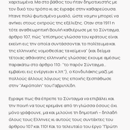
χαριτωμένα. Μα στο βάθος του ήταν δημοτικιστής με
τον δικό του τρόπο κι ας έγραφε στην καθαρεύουσα.
Ητανε πολύ φωτισμένο μυαλό, ώστε να μην μπορεί να
ανήκει στους οχτρούς της εξέλιξης. Οταν στα 1911 η
τότε αναθεωρητική Βουλή καθιέρωσε με το Σύνταγμα,
άρθρο 107, πώς “επίσημος γλώσσα του κράτους είναι
εκείνη εις την οποία συντάσσονται το πολίτευμα και
της ελληνικής νομοθεσίας τα κείμενα” (και δείγμα
τέτοιας αθάνατης ελληνικής γλώσσας έχουμε αμέσως
παρακάτω στο άρθρο 110: “το παρόν Σύνταγμα…
εμβαίνει εις ενέργειαν κ.λπ.”), ο Κονδυλάκης μαζί με
πολλούς άλλους λόγιους της εποχής ξεσπάθωσε
στην “Ακρόπολη” του Γαβριηλίδη.
Εγραψε πως θα έπρεπε το Σύνταγμα να επιβάλει και
την ποινή να τους κρεμάνε από τη γλώσσα όσους όχι
μόνο γράφουνε, μα και μιλούνε τη δημοτική – δηλαδή
όλους τους Ελληνες κι αυτούς τους συντάχτες του
άρθρου 107 και 110! Και το τελευταίο του έργο “Πρώτη