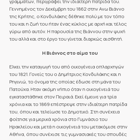
γραμμάτων, περιγράφει την ιδιαίτερη πατρίδα του.
Γεννημένος τον Δεκέμβρη του 1862 στην Ανω Βιάννο
της Κρήτης, ο Κονδυλάκης δέθηκε πολύ με τον τόπο
του και η ζωή του ήταν ένας κύκλος με αρχή και τέλος
γύρω από αυτόν. Η παρουσία της Βιάννου στην ψυχή
του αλλά και στο έργο του γίνεται διαρκώς αισθητή.
Η Βιάννος στο αίμα του
Ελκει την καταγωγή του από οικογένεια οπλαρχηγών
του 1821. Γονείς του ο Δημήτριος Κονδυλάκης και η
Ρηγινιώ, το όνομα της οποίας έδωσε στη μάνα του
Πατούχα. Ηταν ακόμη νήπιο όταν η οικογένειά του
εγκαταστάθηκε στον Πειραιά. Εκεί έμεινε για τρία
χρόνια και το 1869 επέστρεψε στην ιδιαίτερη πατρίδα
του, όπου και τελείωσε το Δημοτικό. Στη συνέχεια
φοίτησε για μερικά χρόνια στο Γυμνάσιο του
Ηρακλείου και μετά η οικογένειά του μετακόμισε στην
Αθήνα, όπου συνέχισε τις γυμνασιακές του σπουδές