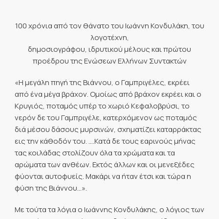
100 χρόνια από τον θάνατο του Ιωάννη Κονδυλάκη, του
λογοτέχνη,
δημοσιογράφου, ιδρυτικού μέλους και πρώτου
προέδρου της Ενώσεων Ελλήνων Συντακτών
«Η μεγάλη πηγή της Βιάννου, ο Γαμπριγέλες, εκρέει
από ένα μέγα βράχον. Ομοίως από βράχον εκρέει και ο
Κρυγιός, ποταμός υπέρ το χωριό Κεφαλοβρύσι, το
νερόν δε του Γαμπριγέλε, κατερχόμενον ως ποταμός
διά μέσου δάσους μυρσινών, σχηματίζει καταρράκτας
εις την κάθοδόν του. ….Κατά δε τους εαρινούς μήνας
τας κοιλάδας στολίζουν όλα τα χρώματα και τα
αρώματα των ανθέων. Εκτός άλλων και οι μενεξέδες
φύονται αυτοφυείς. Μακάρι να ήταν έτσι και τώρα η
φύση της Βιάννου…».
Με τούτα τα λόγια ο Ιωάννης Κονδυλάκης, ο λόγιος των