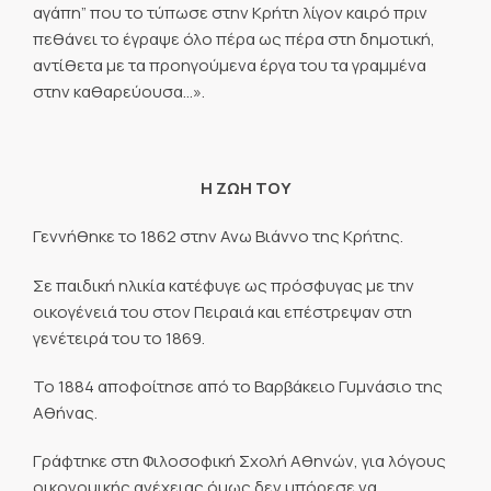
αγάπη” που το τύπωσε στην Κρήτη λίγον καιρό πριν
πεθάνει το έγραψε όλο πέρα ως πέρα στη δημοτική,
αντίθετα με τα προηγούμενα έργα του τα γραμμένα
στην καθαρεύουσα…».
Η ΖΩΗ ΤΟΥ
Γεννήθηκε το 1862 στην Ανω Βιάννο της Κρήτης.
Σε παιδική ηλικία κατέφυγε ως πρόσφυγας με την
οικογένειά του στον Πειραιά και επέστρεψαν στη
γενέτειρά του το 1869.
Το 1884 αποφοίτησε από το Βαρβάκειο Γυμνάσιο της
Αθήνας.
Γράφτηκε στη Φιλοσοφική Σχολή Αθηνών, για λόγους
οικονομικής ανέχειας όμως δεν μπόρεσε να