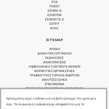
ΕΟΔ
ΠΟΕΣΥ
ΕΣΗΕΜ-Θ
ΕΣΗΕΠΗΝ
ΕΣΗΕΘΣΤΕ-Ε
ΕΣΠΗΤ
M.M.E.
SITEMAP
ΑΡΧΙΚΗ
ΔΙΟΙΚΗΤΙΚΗ ΟΡΓΑΝΩΣΗ
ΕΚΔΗΛΩΣΕΙΣ
ΑΝΑΚΟΙΝΩΣΕΙΣ
Η ΒΙΒΛΙΟΘΗΚΗ ΤΩΝ ΠΕΝΤΕ ΑΙΩΝΩΝ
ΜΟΡΦΩΤΙΚΟ ΙΔΡΥΜΑ ΕΣΗΕΑ
ΓΡΑΦΕΙΟ ΥΠΟΣΤΗΡΙΞΗΣ ΑΝΕΡΓΩΝ
ΑΙΘΟΥΣΕΣ ΕΣΗΕΑ
ΕΠΙΚΟΙΝΩΝΙΑ
ΠΡΟΣΤΑΣΙΑ ΠΡΟΣΩΠΙΚΩΝ ΔΕΔΟΜΕΝΩΝ
ΟΡΟΙ ΧΡΗΣΗΣ
Χρησιμοποιούμε cookies για να βελτιώσουμε την εμπειρία
ΜΕΛΟΣ ΤΩΝ
σας. Τα αναγκαία cookies είναι απαραίτητα για τη