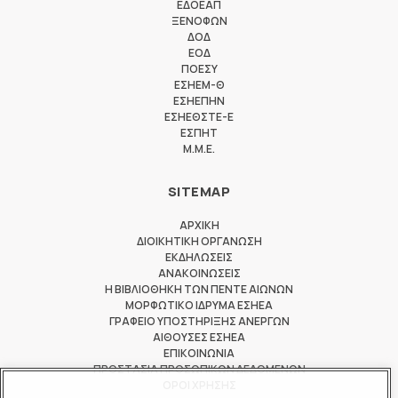
ΕΔΟΕΑΠ
ΞΕΝΟΦΩΝ
ΔΟΔ
ΕΟΔ
ΠΟΕΣΥ
ΕΣΗΕΜ-Θ
ΕΣΗΕΠΗΝ
ΕΣΗΕΘΣΤΕ-Ε
ΕΣΠΗΤ
M.M.E.
SITEMAP
ΑΡΧΙΚΗ
ΔΙΟΙΚΗΤΙΚΗ ΟΡΓΑΝΩΣΗ
ΕΚΔΗΛΩΣΕΙΣ
ΑΝΑΚΟΙΝΩΣΕΙΣ
Η ΒΙΒΛΙΟΘΗΚΗ ΤΩΝ ΠΕΝΤΕ ΑΙΩΝΩΝ
ΜΟΡΦΩΤΙΚΟ ΙΔΡΥΜΑ ΕΣΗΕΑ
ΓΡΑΦΕΙΟ ΥΠΟΣΤΗΡΙΞΗΣ ΑΝΕΡΓΩΝ
ΑΙΘΟΥΣΕΣ ΕΣΗΕΑ
ΕΠΙΚΟΙΝΩΝΙΑ
ΠΡΟΣΤΑΣΙΑ ΠΡΟΣΩΠΙΚΩΝ ΔΕΔΟΜΕΝΩΝ
ΟΡΟΙ ΧΡΗΣΗΣ