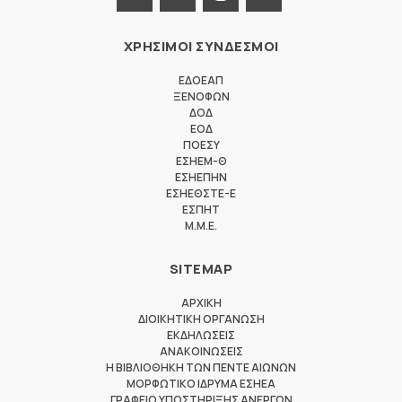
ΧΡΗΣΙΜΟΙ ΣΥΝΔΕΣΜΟΙ
ΕΔΟΕΑΠ
ΞΕΝΟΦΩΝ
ΔΟΔ
ΕΟΔ
ΠΟΕΣΥ
ΕΣΗΕΜ-Θ
ΕΣΗΕΠΗΝ
ΕΣΗΕΘΣΤΕ-Ε
ΕΣΠΗΤ
M.M.E.
SITEMAP
ΑΡΧΙΚΗ
ΔΙΟΙΚΗΤΙΚΗ ΟΡΓΑΝΩΣΗ
ΕΚΔΗΛΩΣΕΙΣ
ΑΝΑΚΟΙΝΩΣΕΙΣ
Η ΒΙΒΛΙΟΘΗΚΗ ΤΩΝ ΠΕΝΤΕ ΑΙΩΝΩΝ
ΜΟΡΦΩΤΙΚΟ ΙΔΡΥΜΑ ΕΣΗΕΑ
ΓΡΑΦΕΙΟ ΥΠΟΣΤΗΡΙΞΗΣ ΑΝΕΡΓΩΝ