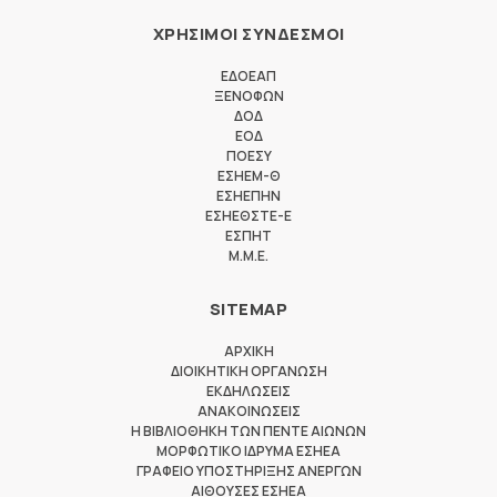
ΧΡΗΣΙΜΟΙ ΣΥΝΔΕΣΜΟΙ
ΕΔΟΕΑΠ
ΞΕΝΟΦΩΝ
ΔΟΔ
ΕΟΔ
ΠΟΕΣΥ
ΕΣΗΕΜ-Θ
ΕΣΗΕΠΗΝ
ΕΣΗΕΘΣΤΕ-Ε
ΕΣΠΗΤ
M.M.E.
SITEMAP
ΑΡΧΙΚΗ
ΔΙΟΙΚΗΤΙΚΗ ΟΡΓΑΝΩΣΗ
ΕΚΔΗΛΩΣΕΙΣ
ΑΝΑΚΟΙΝΩΣΕΙΣ
Η ΒΙΒΛΙΟΘΗΚΗ ΤΩΝ ΠΕΝΤΕ ΑΙΩΝΩΝ
ΜΟΡΦΩΤΙΚΟ ΙΔΡΥΜΑ ΕΣΗΕΑ
ΓΡΑΦΕΙΟ ΥΠΟΣΤΗΡΙΞΗΣ ΑΝΕΡΓΩΝ
ΑΙΘΟΥΣΕΣ ΕΣΗΕΑ