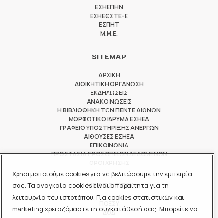
ΕΣΗΕΠΗΝ
ΕΣΗΕΘΣΤΕ-Ε
ΕΣΠΗΤ
M.M.E.
SITEMAP
ΑΡΧΙΚΗ
ΔΙΟΙΚΗΤΙΚΗ ΟΡΓΑΝΩΣΗ
ΕΚΔΗΛΩΣΕΙΣ
ΑΝΑΚΟΙΝΩΣΕΙΣ
Η ΒΙΒΛΙΟΘΗΚΗ ΤΩΝ ΠΕΝΤΕ ΑΙΩΝΩΝ
ΜΟΡΦΩΤΙΚΟ ΙΔΡΥΜΑ ΕΣΗΕΑ
ΓΡΑΦΕΙΟ ΥΠΟΣΤΗΡΙΞΗΣ ΑΝΕΡΓΩΝ
ΑΙΘΟΥΣΕΣ ΕΣΗΕΑ
ΕΠΙΚΟΙΝΩΝΙΑ
ΠΡΟΣΤΑΣΙΑ ΠΡΟΣΩΠΙΚΩΝ ΔΕΔΟΜΕΝΩΝ
ΟΡΟΙ ΧΡΗΣΗΣ
Χρησιμοποιούμε cookies για να βελτιώσουμε την εμπειρία
ΜΕΛΟΣ ΤΩΝ
σας. Τα αναγκαία cookies είναι απαραίτητα για τη
λειτουργία του ιστοτόπου. Για cookies στατιστικών και
ΠΟΕΣΥ
marketing χρειαζόμαστε τη συγκατάθεσή σας. Μπορείτε να
ΔΟΔ