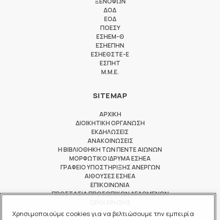
ΞΕΝΟΦΩΝ
ΔΟΔ
ΕΟΔ
ΠΟΕΣΥ
ΕΣΗΕΜ-Θ
ΕΣΗΕΠΗΝ
ΕΣΗΕΘΣΤΕ-Ε
ΕΣΠΗΤ
M.M.E.
SITEMAP
ΑΡΧΙΚΗ
ΔΙΟΙΚΗΤΙΚΗ ΟΡΓΑΝΩΣΗ
ΕΚΔΗΛΩΣΕΙΣ
ΑΝΑΚΟΙΝΩΣΕΙΣ
Η ΒΙΒΛΙΟΘΗΚΗ ΤΩΝ ΠΕΝΤΕ ΑΙΩΝΩΝ
ΜΟΡΦΩΤΙΚΟ ΙΔΡΥΜΑ ΕΣΗΕΑ
ΓΡΑΦΕΙΟ ΥΠΟΣΤΗΡΙΞΗΣ ΑΝΕΡΓΩΝ
ΑΙΘΟΥΣΕΣ ΕΣΗΕΑ
ΕΠΙΚΟΙΝΩΝΙΑ
ΠΡΟΣΤΑΣΙΑ ΠΡΟΣΩΠΙΚΩΝ ΔΕΔΟΜΕΝΩΝ
ΟΡΟΙ ΧΡΗΣΗΣ
Χρησιμοποιούμε cookies για να βελτιώσουμε την εμπειρία