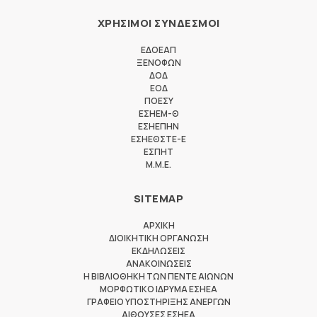
ΧΡΗΣΙΜΟΙ ΣΥΝΔΕΣΜΟΙ
ΕΔΟΕΑΠ
ΞΕΝΟΦΩΝ
ΔΟΔ
ΕΟΔ
ΠΟΕΣΥ
ΕΣΗΕΜ-Θ
ΕΣΗΕΠΗΝ
ΕΣΗΕΘΣΤΕ-Ε
ΕΣΠΗΤ
M.M.E.
SITEMAP
ΑΡΧΙΚΗ
ΔΙΟΙΚΗΤΙΚΗ ΟΡΓΑΝΩΣΗ
ΕΚΔΗΛΩΣΕΙΣ
ΑΝΑΚΟΙΝΩΣΕΙΣ
Η ΒΙΒΛΙΟΘΗΚΗ ΤΩΝ ΠΕΝΤΕ ΑΙΩΝΩΝ
ΜΟΡΦΩΤΙΚΟ ΙΔΡΥΜΑ ΕΣΗΕΑ
ΓΡΑΦΕΙΟ ΥΠΟΣΤΗΡΙΞΗΣ ΑΝΕΡΓΩΝ
ΑΙΘΟΥΣΕΣ ΕΣΗΕΑ