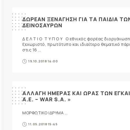
ΔΩΡΕΑΝ ΞΕΝΑΓΗΣΗ ΓΙΑ ΤΑ ΠΑΙΔΙΑ Τ
ΔΕΙΝΟΣΑΥΡΩΝ
Δ Ε Λ Τ Ι Ο Τ Υ Π Ο Υ O εθνικός φορέας διοργάνω
ξεχωριστό, πρωτότυπο και ιδιαίτερο θεματικό πάρκ
στις 16 ...
19.10.2018 14:00
ΑΛΛΑΓΗ ΗΜΕΡΑΣ ΚΑΙ ΩΡΑΣ ΤΩΝ ΕΓΚΑ
Α.Ε. – WAR S.A. »
ΜΟΡΦΩΤΙΚΟ ΙΔΡΥΜΑ ...
11.05.2018 15:45