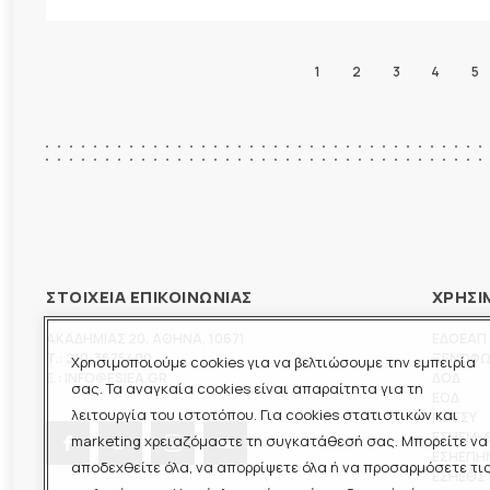
1
2
3
4
5
ΣΤΟΙΧΕΙΑ ΕΠΙΚΟΙΝΩΝΙΑΣ
ΧΡΗΣΙ
ΑΚΑΔΗΜΙΑΣ 20
,
ΑΘΗΝΑ
,
10671
ΕΔΟΕΑΠ
T.:
210-3675400
ΞΕΝΟΦ
Χρησιμοποιούμε cookies για να βελτιώσουμε την εμπειρία
E.:
INFO@ESIEA.GR
ΔΟΔ
σας. Τα αναγκαία cookies είναι απαραίτητα για τη
ΕΟΔ
λειτουργία του ιστοτόπου. Για cookies στατιστικών και
ΠΟΕΣΥ
ΕΣΗΕΜ-
marketing χρειαζόμαστε τη συγκατάθεσή σας. Μπορείτε να
ΕΣΗΕΠΗ
αποδεχθείτε όλα, να απορρίψετε όλα ή να προσαρμόσετε τι
ΕΣΗΕΘΣ