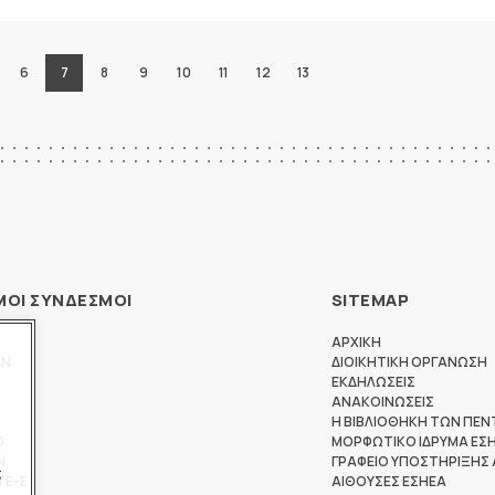
6
7
8
9
10
11
12
13
ΜΟΙ ΣΥΝΔΕΣΜΟΙ
SITEMAP
ΑΡΧΙΚΗ
ΩΝ
ΔΙΟΙΚΗΤΙΚΗ ΟΡΓΑΝΩΣΗ
ΕΚΔΗΛΩΣΕΙΣ
ΑΝΑΚΟΙΝΩΣΕΙΣ
Η ΒΙΒΛΙΟΘΗΚΗ ΤΩΝ ΠΕΝ
Θ
ΜΟΡΦΩΤΙΚΟ ΙΔΡΥΜΑ ΕΣ
Ν
ΓΡΑΦΕΙΟ ΥΠΟΣΤΗΡΙΞΗΣ
ς
ΤΕ-Ε
ΑΙΘΟΥΣΕΣ ΕΣΗΕΑ