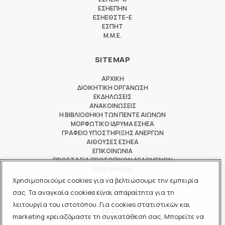
ΕΣΗΕΠΗΝ
ΕΣΗΕΘΣΤΕ-Ε
ΕΣΠΗΤ
M.M.E.
SITEMAP
ΑΡΧΙΚΗ
ΔΙΟΙΚΗΤΙΚΗ ΟΡΓΑΝΩΣΗ
ΕΚΔΗΛΩΣΕΙΣ
ΑΝΑΚΟΙΝΩΣΕΙΣ
Η ΒΙΒΛΙΟΘΗΚΗ ΤΩΝ ΠΕΝΤΕ ΑΙΩΝΩΝ
ΜΟΡΦΩΤΙΚΟ ΙΔΡΥΜΑ ΕΣΗΕΑ
ΓΡΑΦΕΙΟ ΥΠΟΣΤΗΡΙΞΗΣ ΑΝΕΡΓΩΝ
ΑΙΘΟΥΣΕΣ ΕΣΗΕΑ
ΕΠΙΚΟΙΝΩΝΙΑ
ΠΡΟΣΤΑΣΙΑ ΠΡΟΣΩΠΙΚΩΝ ΔΕΔΟΜΕΝΩΝ
ΟΡΟΙ ΧΡΗΣΗΣ
Χρησιμοποιούμε cookies για να βελτιώσουμε την εμπειρία
ΜΕΛΟΣ ΤΩΝ
σας. Τα αναγκαία cookies είναι απαραίτητα για τη
λειτουργία του ιστοτόπου. Για cookies στατιστικών και
ΠΟΕΣΥ
marketing χρειαζόμαστε τη συγκατάθεσή σας. Μπορείτε να
ΔΟΔ