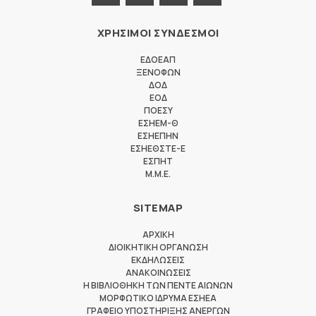
ΧΡΗΣΙΜΟΙ ΣΥΝΔΕΣΜΟΙ
ΕΔΟΕΑΠ
ΞΕΝΟΦΩΝ
ΔΟΔ
ΕΟΔ
ΠΟΕΣΥ
ΕΣΗΕΜ-Θ
ΕΣΗΕΠΗΝ
ΕΣΗΕΘΣΤΕ-Ε
ΕΣΠΗΤ
M.M.E.
SITEMAP
ΑΡΧΙΚΗ
ΔΙΟΙΚΗΤΙΚΗ ΟΡΓΑΝΩΣΗ
ΕΚΔΗΛΩΣΕΙΣ
ΑΝΑΚΟΙΝΩΣΕΙΣ
Η ΒΙΒΛΙΟΘΗΚΗ ΤΩΝ ΠΕΝΤΕ ΑΙΩΝΩΝ
ΜΟΡΦΩΤΙΚΟ ΙΔΡΥΜΑ ΕΣΗΕΑ
ΓΡΑΦΕΙΟ ΥΠΟΣΤΗΡΙΞΗΣ ΑΝΕΡΓΩΝ