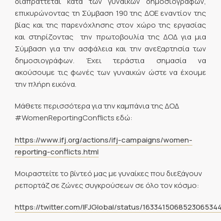
διαπράττεται κατά των γυναικών δημοσιογράφων,
επικυρώνοντας τη Σύμβαση 190 της ΔΟΕ εναντίον της
βίας και της παρενόχλησης στον χώρο της εργασίας
και στηρίζοντας την πρωτοβουλία της ΔΟΔ για μια
Σύμβαση για την ασφάλεια και την ανεξαρτησία των
δημοσιογράφων. Έχει τεράστια σημασία να
ακούσουμε τις φωνές των γυναικών ώστε να έχουμε
την πλήρη εικόνα.
Μάθετε περισσότερα για την καμπάνια της ΔΟΔ
#WomenReportingConflicts εδώ:
https://www.ifj.org/actions/ifj-campaigns/women-
reporting-conflicts.html
Μοιραστείτε το βίντεό μας με γυναίκες που διεξάγουν
ρεπορτάζ σε ζώνες συγκρούσεων σε όλο τον κόσμο:
https://twitter.com/IFJGlobal/status/163341506852306534