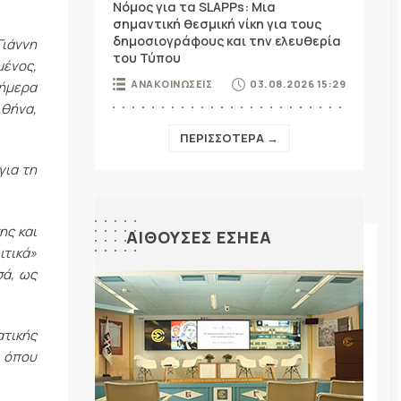
Νόμος για τα SLAPPs: Μια
σημαντική θεσμική νίκη για τους
δημοσιογράφους και την ελευθερία
Γιάννη
του Τύπου
μένος,
ΑΝΑΚΟΙΝΩΣΕΙΣ
03.08.2026 15:29
σήμερα
Αθήνα,
ΠΕΡΙΣΣΟΤΕΡΑ →
για τη
ης και
ΑΙΘΟΥΣΕΣ ΕΣΗΕΑ
ιτικά»
σά, ως
ατικής
, όπου