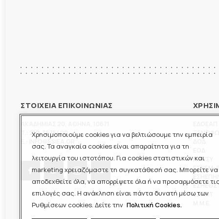
ΣΤΟΙΧΕΙΑ ΕΠΙΚΟΙΝΩΝΙΑΣ
ΧΡΗΣΙ
ΑΚΑΔΗΜΙΑΣ 20
,
ΑΘΗΝΑ
,
10671
ΕΔΟΕΑΠ
T.:
210-3675400
ΞΕΝΟΦ
Χρησιμοποιούμε cookies για να βελτιώσουμε την εμπειρία
E.:
INFO@ESIEA.GR
ΔΟΔ
σας. Τα αναγκαία cookies είναι απαραίτητα για τη
ΕΟΔ
λειτουργία του ιστοτόπου. Για cookies στατιστικών και
ΠΟΕΣΥ
ΕΣΗΕΜ-
marketing χρειαζόμαστε τη συγκατάθεσή σας. Μπορείτε να
ΕΣΗΕΠΗ
αποδεχθείτε όλα, να απορρίψετε όλα ή να προσαρμόσετε τι
ΕΣΗΕΘΣ
επιλογές σας. Η ανάκληση είναι πάντα δυνατή μέσω των
ΕΣΠΗΤ
M.M.E.
Ρυθμίσεων cookies. Δείτε την
Πολιτική Cookies.