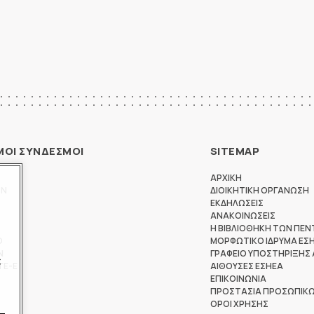
ΜΟΙ ΣΥΝΔΕΣΜΟΙ
SITEMAP
ΑΡΧΙΚΗ
ΩΝ
ΔΙΟΙΚΗΤΙΚΗ ΟΡΓΑΝΩΣΗ
ΕΚΔΗΛΩΣΕΙΣ
ΑΝΑΚΟΙΝΩΣΕΙΣ
Η ΒΙΒΛΙΟΘΗΚΗ ΤΩΝ ΠΕΝ
Θ
ΜΟΡΦΩΤΙΚΟ ΙΔΡΥΜΑ ΕΣ
Ν
ΓΡΑΦΕΙΟ ΥΠΟΣΤΗΡΙΞΗΣ
ς
ΤΕ-Ε
ΑΙΘΟΥΣΕΣ ΕΣΗΕΑ
ΕΠΙΚΟΙΝΩΝΙΑ
ΠΡΟΣΤΑΣΙΑ ΠΡΟΣΩΠΙΚ
ΟΡΟΙ ΧΡΗΣΗΣ