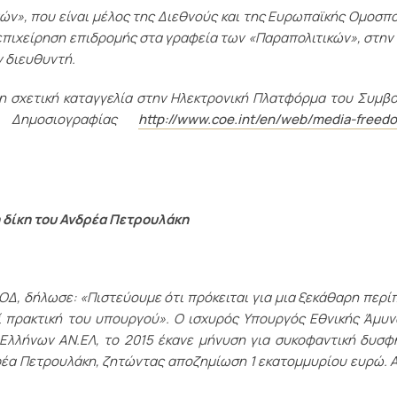
», που είναι μέλος της Διεθνούς και της Ευρωπαϊκής Ομοσπ
επιχείρηση επιδρομής στα γραφεία των «Παραπολιτικών», στην
ν διευθυντή.
η σχετική καταγγελία στην Ηλεκτρονική Πλατφόρμα του Συμβ
 Δημοσιογραφίας
http://www.coe.int/en/web/media-freedo
 δίκη του Ανδρέα Πετρουλάκη
Δ, δήλωσε: «Πιστεύουμε ότι πρόκειται για μια ξεκάθαρη περ
 πρακτική του υπουργού». Ο ισχυρός Υπουργός Εθνικής Άμυν
Ελλήνων ΑΝ.ΕΛ, το 2015 έκανε μήνυση για συκοφαντική δυσ
ρέα Πετρουλάκη, ζητώντας αποζημίωση 1 εκατομμυρίου ευρώ. 