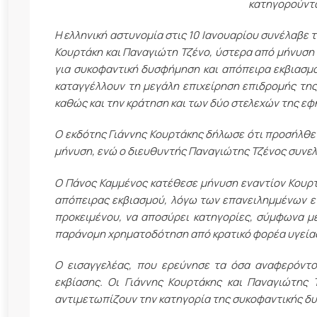
κατηγορούντα
Η ελληνική αστυνομία στις 10 Ιανουαρίου συνέλαβε 
Κουρτάκη και Παναγιώτη Τζένο, ύστερα από μήνυση
για συκοφαντική δυσφήμηση και απόπειρα εκβιασμ
καταγγέλλουν τη μεγάλη επιχείρηση επιδρομής της
καθώς και την κράτηση και των δύο στελεχών της εφ
Ο εκδότης Γιάννης Κουρτάκης δήλωσε ότι προσήλθε
μήνυση, ενώ ο διευθυντής Παναγιώτης Τζένος συνελ
Ο Πάνος Καμμένος κατέθεσε μήνυση εναντίον Κουρτ
απόπειρας εκβιασμού, λόγω των επανειλημμένων ε
προκειμένου, να αποσύρει κατηγορίες, σύμφωνα με
παράνομη χρηματοδότηση από κρατικό φορέα υγεία
Ο εισαγγελέας, που ερεύνησε τα όσα αναφερόντο
εκβίασης. Οι Γιάννης Κουρτάκης και Παναγιώτης 
αντιμετωπίζουν την κατηγορία της συκοφαντικής δ