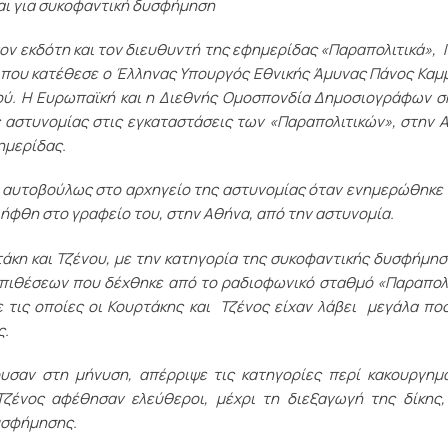
ι για συκοφαντική δυσφήμηση
τον εκδότη και τον διευθυντή της εφημερίδας «Παραπολιτικά», 
 που κατέθεσε ο Έλληνας Υπουργός Εθνικής Άμυνας Πάνος Καμ
ού. Η Ευρωπαϊκή και η Διεθνής Ομοσπονδία Δημοσιογράφων 
 αστυνομίας στις εγκαταστάσεις των «Παραπολιτικών», στην 
ημερίδας.
 αυτοβούλως στο αρχηγείο της αστυνομίας όταν ενημερώθηκε 
ήφθη στο γραφείο του, στην Αθήνα, από την αστυνομία.
άκη και Τζένου, με την κατηγορία της συκοφαντικής δυσφήμησ
πιθέσεων που δέχθηκε από το ραδιοφωνικό σταθμό «Παραπολ
 τις οποίες οι Κουρτάκης και Τζένος είχαν λάβει μεγάλα πο
ς.
υσαν στη μήνυση, απέρριψε τις κατηγορίες περί κακουργημ
Τζένος αφέθησαν ελεύθεροι, μέχρι τη διεξαγωγή της δίκης
υσφήμησης.