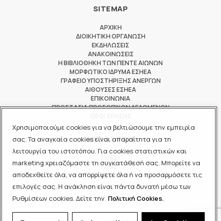
SITEMAP
ΑΡΧΙΚΗ
ΔΙΟΙΚΗΤΙΚΗ ΟΡΓΑΝΩΣΗ
ΕΚΔΗΛΩΣΕΙΣ
ΑΝΑΚΟΙΝΩΣΕΙΣ
Η ΒΙΒΛΙΟΘΗΚΗ ΤΩΝ ΠΕΝΤΕ ΑΙΩΝΩΝ
ΜΟΡΦΩΤΙΚΟ ΙΔΡΥΜΑ ΕΣΗΕΑ
ΓΡΑΦΕΙΟ ΥΠΟΣΤΗΡΙΞΗΣ ΑΝΕΡΓΩΝ
ΑΙΘΟΥΣΕΣ ΕΣΗΕΑ
ΕΠΙΚΟΙΝΩΝΙΑ
ΠΡΟΣΤΑΣΙΑ ΠΡΟΣΩΠΙΚΩΝ ΔΕΔΟΜΕΝΩΝ
ΟΡΟΙ ΧΡΗΣΗΣ
Χρησιμοποιούμε cookies για να βελτιώσουμε την εμπειρία
ΜΕΛΟΣ ΤΩΝ
σας. Τα αναγκαία cookies είναι απαραίτητα για τη
λειτουργία του ιστοτόπου. Για cookies στατιστικών και
ΠΟΕΣΥ
marketing χρειαζόμαστε τη συγκατάθεσή σας. Μπορείτε να
ΔΟΔ
αποδεχθείτε όλα, να απορρίψετε όλα ή να προσαρμόσετε τις
ΕΟΔ
επιλογές σας. Η ανάκληση είναι πάντα δυνατή μέσω των
Ρυθμίσεων cookies. Δείτε την
Πολιτική Cookies.