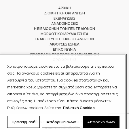
ΑΡΧΙΚΗ
ΔΙΟΙΚΗΤΙΚΗ ΟΡΓΑΝΩΣΗ
ΕΚΔΗΛΩΣΕΙΣ
ΑΝΑΚΟΙΝΩΣΕΙΣ
Η ΒΙΒΛΙΟΘΗΚΗ ΤΩΝ ΠΕΝΤΕ ΑΙΩΝΩΝ
ΜΟΡΦΩΤΙΚΟ ΙΔΡΥΜΑ ΕΣΗΕΑ
ΓΡΑΦΕΙΟ ΥΠΟΣΤΗΡΙΞΗΣ ΑΝΕΡΓΩΝ
ΑΙΘΟΥΣΕΣ ΕΣΗΕΑ
ΕΠΙΚΟΙΝΩΝΙΑ
ΠΡΟΣΤΑΣΙΑ ΠΡΟΣΩΠΙΚΩΝ ΔΕΔΟΜΕΝΩΝ
ΟΡΟΙ ΧΡΗΣΗΣ
Χρησιμοποιούμε cookies για να βελτιώσουμε την εμπειρία
ΜΕΛΟΣ ΤΩΝ
σας. Τα αναγκαία cookies είναι απαραίτητα για τη
λειτουργία του ιστοτόπου. Για cookies στατιστικών και
ΠΟΕΣΥ
marketing χρειαζόμαστε τη συγκατάθεσή σας. Μπορείτε να
ΔΟΔ
αποδεχθείτε όλα, να απορρίψετε όλα ή να προσαρμόσετε τις
ΕΟΔ
επιλογές σας. Η ανάκληση είναι πάντα δυνατή μέσω των
Ρυθμίσεων cookies. Δείτε την
Πολιτική Cookies.
Προσαρμογή
Απόρριψη όλων
Αποδοχή όλων
© 2021 ΕΣΗΕΑ - ALL RIGHTS RESERVED
DESIGN BY