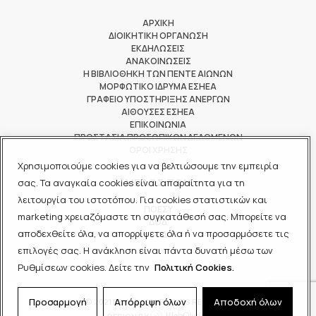
ΑΡΧΙΚΗ
ΔΙΟΙΚΗΤΙΚΗ ΟΡΓΑΝΩΣΗ
ΕΚΔΗΛΩΣΕΙΣ
ΑΝΑΚΟΙΝΩΣΕΙΣ
Η ΒΙΒΛΙΟΘΗΚΗ ΤΩΝ ΠΕΝΤΕ ΑΙΩΝΩΝ
ΜΟΡΦΩΤΙΚΟ ΙΔΡΥΜΑ ΕΣΗΕΑ
ΓΡΑΦΕΙΟ ΥΠΟΣΤΗΡΙΞΗΣ ΑΝΕΡΓΩΝ
ΑΙΘΟΥΣΕΣ ΕΣΗΕΑ
ΕΠΙΚΟΙΝΩΝΙΑ
ΠΡΟΣΤΑΣΙΑ ΠΡΟΣΩΠΙΚΩΝ ΔΕΔΟΜΕΝΩΝ
ΟΡΟΙ ΧΡΗΣΗΣ
Χρησιμοποιούμε cookies για να βελτιώσουμε την εμπειρία
ΜΕΛΟΣ ΤΩΝ
σας. Τα αναγκαία cookies είναι απαραίτητα για τη
λειτουργία του ιστοτόπου. Για cookies στατιστικών και
ΠΟΕΣΥ
marketing χρειαζόμαστε τη συγκατάθεσή σας. Μπορείτε να
ΔΟΔ
αποδεχθείτε όλα, να απορρίψετε όλα ή να προσαρμόσετε τις
ΕΟΔ
επιλογές σας. Η ανάκληση είναι πάντα δυνατή μέσω των
Ρυθμίσεων cookies. Δείτε την
Πολιτική Cookies.
Προσαρμογή
Απόρριψη όλων
Αποδοχή όλων
© 2021 ΕΣΗΕΑ - ALL RIGHTS RESERVED