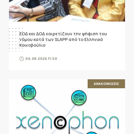
ΕΟΔ και ΔΟΔ χαιρετίζουν την ψήφιση του
νόμου κατά των SLAPP από το Ελληνικό
Κοινοβούλιο
06.08.2026 11:50
ΑΝΑΚΟΙΝΩΣΕΙΣ