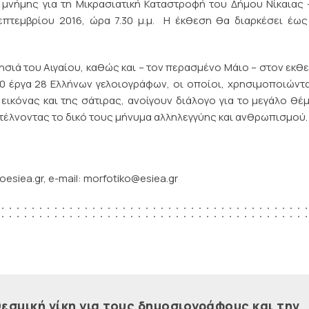
 μνήμης για τη Μικρασιατική Καταστροφή του Δήμου Νίκαιας – 
πτεμβρίου 2016, ώρα 7.30 μ.μ. Η έκθεση θα διαρκέσει έως
ά του Αιγαίου, καθώς και – τον περασμένο Μάιο – στον εκθ
0 έργα 28 Ελλήνων γελοιογράφων, οι οποίοι, χρησιμοποιώντ
εικόνας και της σάτιρας, ανοίγουν διάλογο για το μεγάλο θέ
τέλνοντας το δικό τους μήνυμα αλληλεγγύης και ανθρωπισμού.
oesiea.gr, e-mail: morfotiko@esiea.gr
εσμική νίκη για τους δημοσιογράφους και την