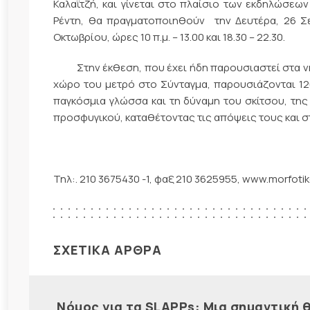
Καλαϊτζή, και γίνεται στο πλαίσιο των εκδηλώσεων
Ρέντη, θα πραγματοποιηθούν την Δευτέρα, 26 Σε
Οκτωβρίου, ώρες 10 π.μ. – 13.00 και 18.30 – 22.30.
Στην έκθεση, που έχει ήδη παρουσιαστεί στα νησι
χώρο του μετρό στο Σύνταγμα, παρουσιάζονται 12
παγκόσμια γλώσσα και τη δύναμη του σκίτσου, της 
προσφυγικού, καταθέτοντας τις απόψεις τους και σ
Τηλ:. 210 3675430 -1, φαξ 210 3625955, www.morfotik
ΣΧΕΤΙΚΑ ΑΡΘΡΑ
Νόμος για τα SLAPPs: Μια σημαντική θ