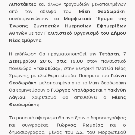
Λιποτάκτες
και άλλων τραγουδιών μελοποιημένων
από τον αδελφό του
Μίκη Θεοδωράκη
,
συνδιοργανώνουν
το
Μορφωτικό Ίδρυμα της
Ένωσης Συντακτών Ημερησίων Εφημερίδων
Αθηνών
με τον
Πολιτιστικό Οργανισμό του Δήμου
Νέας Σμύρνης
.
Η εκδήλωση θα πραγματοποιηθεί την
Τετάρτη,
7
Δεκεμβρίου 2016, στις 19.00
στον πολιτιστικό
πολυχώρο
«Γαλαξίας»,
στην κεντρική πλατεία Νέας
Σμύρνης, με ελεύθερη είσοδο. Ποιήματα του
Γιάννη
Θεοδωράκη
, μελοποιημένα από το Μίκη Θεοδωράκη
θα ερμηνεύσουν ο
Γιώργος Νταλάρας
και η
Υακίνθη
Λάγιου
. Χαιρετισμό θα απευθύνει ο
Μίκης
Θεοδωράκης
.
Το μουσικό αφιέρωμα θα ανοίξουν ο δημοσιογράφος
και συγγραφέας,
Γιώργος Ρωμαίος
και ο
δημοσιογράφος, μέλος του Δ.Σ. του Μορφωτικού