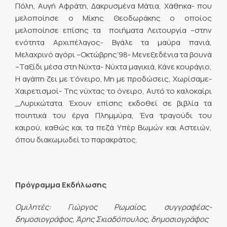
Πόλη, Αυγή Αφράτη, Δακρυσμένα Μάτια, Χάθηκα- που
μελοποίησε ο Μίκης Θεοδωράκης ο οποίος
μελοποίησε επίσης τα ποιήματα Λειτουργία –στην
ενότητα Αρχιπέλαγος- Βγάλε τα μαύρα πανιά,
Μελαχρινό αγόρι –Οκτώβρης’98- Μενεξεδένια τα βουνά
–Ταξίδι μέσα στη Νύχτα- Νύχτα μαγικιά, Κάνε κουράγιο,
Η αγάπη ζει με τ’όνειρο, Μη με προδώσεις, Χωρίσαμε-
Χαιρετισμοί- Της νύχτας το όνειρο, Αυτό το καλοκαίρι
_Λυρικώτατα. Έχουν επίσης εκδοθεί σε βιβλία τα
ποιητικά του έργα Πλημμύρα, Ένα τραγούδι του
καιρού, καθώς και τα πεζά Υπέρ Βωμών και Αστειών,
όπου διακωμωδεί το παρακράτος.
Πρόγραμμα Εκδήλωσης
Ομιλητές: Γιώργος Ρωμαίος, συγγραφέας-
δημοσιογράφος, Άρης Σκιαδόπουλος, δημοσιογράφος