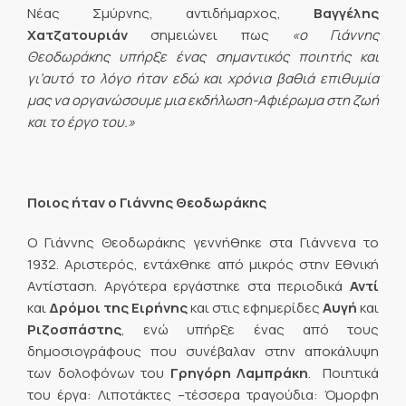
Νέας Σμύρνης, αντιδήμαρχος,
Βαγγέλης
Χατζατουριάν
σημειώνει πως
«ο Γιάννης
Θεοδωράκης υπήρξε ένας σημαντικός ποιητής και
γι’αυτό το λόγο ήταν εδώ και χρόνια βαθιά επιθυμία
μας να οργανώσουμε μια εκδήλωση-Αφιέρωμα στη ζωή
και το έργο του.»
Ποιος ήταν ο Γιάννης Θεοδωράκης
Ο Γιάννης Θεοδωράκης γεννήθηκε στα Γιάννενα το
1932. Αριστερός, εντάχθηκε από μικρός στην Εθνική
Αντίσταση. Αργότερα εργάστηκε στα περιοδικά
Αντί
και
Δρόμοι της Ειρήνης
και στις εφημερίδες
Αυγή
και
Ριζοσπάστης
, ενώ υπήρξε ένας από τους
δημοσιογράφους που συνέβαλαν στην αποκάλυψη
των δολοφόνων του
Γρηγόρη Λαμπράκη
. Ποιητικά
του έργα: Λιποτάκτες –τέσσερα τραγούδια: Όμορφη