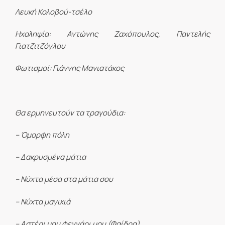
Λευκή Κολοβού-τσέλο
Ηχοληψία: Αντώνης Ζαχόπουλος, Παντελής
Γιατζιτζόγλου
Φωτισμοί: Γιάννης Μανιατάκος
Θα ερμηνευτούν τα τραγούδια:
– Όμορφη πόλη
– Δακρυσμένα μάτια
– Νύχτα μέσα στα μάτια σου
– Νύχτα μαγικιά
– Αστέρι μου φεγγάρι μου (Φαίδρα)