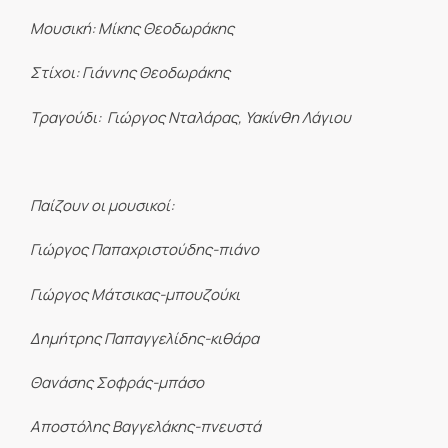
Μουσική: Μίκης Θεοδωράκης
Στίχοι: Γιάννης Θεοδωράκης
Τραγούδι: Γιώργος Νταλάρας, Υακίνθη Λάγιου
Παίζουν οι μουσικοί:
Γιώργος Παπαχριστούδης-πιάνο
Γιώργος Μάτσικας-μπουζούκι
Δημήτρης Παπαγγελίδης-κιθάρα
Θανάσης Σοφράς-μπάσο
Αποστόλης Βαγγελάκης-πνευστά