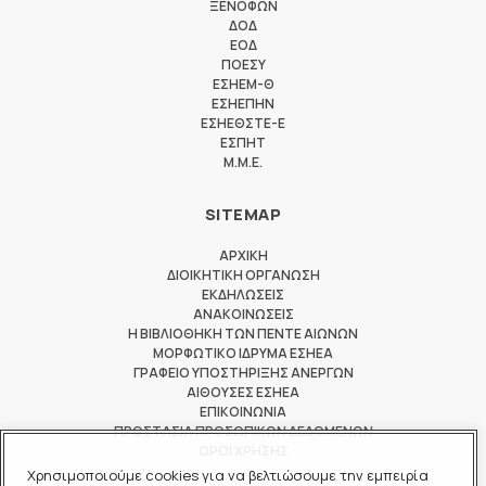
ΞΕΝΟΦΩΝ
ΔΟΔ
ΕΟΔ
ΠΟΕΣΥ
ΕΣΗΕΜ-Θ
ΕΣΗΕΠΗΝ
ΕΣΗΕΘΣΤΕ-Ε
ΕΣΠΗΤ
M.M.E.
SITEMAP
ΑΡΧΙΚΗ
ΔΙΟΙΚΗΤΙΚΗ ΟΡΓΑΝΩΣΗ
ΕΚΔΗΛΩΣΕΙΣ
ΑΝΑΚΟΙΝΩΣΕΙΣ
Η ΒΙΒΛΙΟΘΗΚΗ ΤΩΝ ΠΕΝΤΕ ΑΙΩΝΩΝ
ΜΟΡΦΩΤΙΚΟ ΙΔΡΥΜΑ ΕΣΗΕΑ
ΓΡΑΦΕΙΟ ΥΠΟΣΤΗΡΙΞΗΣ ΑΝΕΡΓΩΝ
ΑΙΘΟΥΣΕΣ ΕΣΗΕΑ
ΕΠΙΚΟΙΝΩΝΙΑ
ΠΡΟΣΤΑΣΙΑ ΠΡΟΣΩΠΙΚΩΝ ΔΕΔΟΜΕΝΩΝ
ΟΡΟΙ ΧΡΗΣΗΣ
Χρησιμοποιούμε cookies για να βελτιώσουμε την εμπειρία