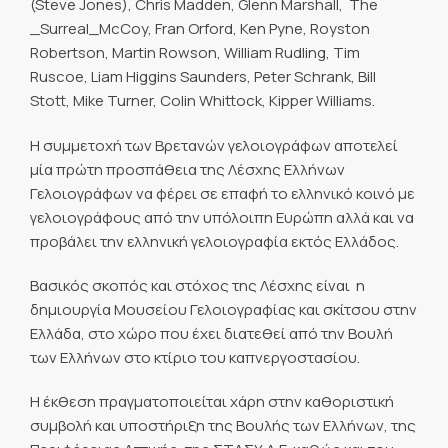
(Steve Jones), Chris Madden, Glenn Marshall, The
_Surreal_McCoy, Fran Orford, Ken Pyne, Royston
Robertson, Martin Rowson, William Rudling, Tim
Ruscoe, Liam Higgins Saunders, Peter Schrank, Bill
Stott, Mike Turner, Colin Whittock, Kipper Williams.
Η συμμετοχή των Βρετανών γελοιογράφων αποτελεί
μία πρώτη προσπάθεια της Λέσχης Ελλήνων
Γελοιογράφων να φέρει σε επαφή το ελληνικό κοινό με
γελοιογράφους από την υπόλοιπη Ευρώπη αλλά και να
προβάλει την ελληνική γελοιογραφία εκτός Ελλάδος.
Βασικός σκοπός και στόχος της Λέσχης είναι η
δημιουργία Μουσείου Γελοιογραφίας και σκίτσου στην
Ελλάδα, στο χώρο που έχει διατεθεί από την Βουλή
των Ελλήνων στο κτίριο του καπνεργοστασίου.
Η έκθεση πραγματοποιείται χάρη στην καθοριστική
συμβολή και υποστήριξη της Βουλής των Ελλήνων, της