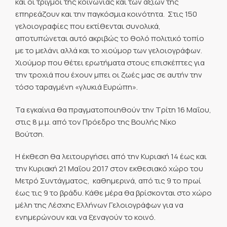
και οι τριγμοί της κοινωνίας και των αξιών της
επηρεάζουν και την παγκόσμια κοινότητα. Στις 150
γελοιογραφίες που εκτίθενται συνολικά,
αποτυπώνεται αυτό ακριβώς το θολό πολιτικό τοπίο
με το μελάνι αλλά και το χιούμορ των γελοιογράφων.
Χιούμορ που θέτει ερωτήματα στους επισκέπτες για
την τροχιά που έχουν μπει οι ζωές μας σε αυτήν την
τόσο ταραγμένη «γλυκιά Ευρώπη».
Τα εγκαίνια θα πραγματοποιηθούν την Τρίτη 16 Μαΐου,
στις 8 μ.μ. από τον Πρόεδρο της Βουλής Νίκο
Βούτση.
Η έκθεση θα λειτουργήσει από την Κυριακή 14 έως και
την Κυριακή 21 Μαΐου 2017 στον εκθεσιακό χώρο του
Μετρό Συντάγματος, καθημερινά, από τις 9 το πρωί
έως τις 9 το βράδυ. Κάθε μέρα θα βρίσκονται στο χώρο
μέλη της Λέσχης Ελλήνων Γελοιογράφων για να
ενημερώνουν και να ξεναγούν το κοινό.