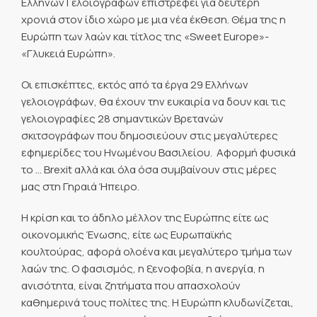
Ελλήνων Γελοιογράφων επιστρέφει για δεύτερη
χρονιά στον ίδιο χώρο με μια νέα έκθεση. Θέμα της η
Ευρώπη των λαών και τίτλος της «Sweet Europe»-
«Γλυκειά Ευρώπη».
Οι επισκέπτες, εκτός από τα έργα 29 Ελλήνων
γελοιογράφων, θα έχουν την ευκαιρία να δουν και τις
γελοιογραφίες 28 σημαντικών Βρετανών
σκιτσογράφων που δημοσιεύουν στις μεγαλύτερες
εφημερίδες του Ηνωμένου Βασιλείου. Αφορμή φυσικά
το … Brexit αλλά και όλα όσα συμβαίνουν στις μέρες
μας στη Γηραιά Ήπειρο.
Η κρίση και το άδηλο μέλλον της Ευρώπης είτε ως
οικονομικής Ένωσης, είτε ως Ευρωπαϊκής
κουλτούρας, αφορά ολοένα και μεγαλύτερο τμήμα των
λαών της. Ο φασισμός, η ξενοφοβία, η ανεργία, η
ανισότητα, είναι ζητήματα που απασχολούν
καθημερινά τους πολίτες της. Η Ευρώπη κλυδωνίζεται,