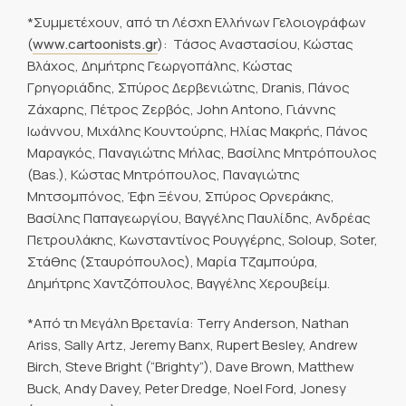
*Συμμετέχουν, από τη Λέσχη Ελλήνων Γελοιογράφων
(
www.cartoonists.gr
): Τάσος Αναστασίου, Κώστας
Βλάχος, Δημήτρης Γεωργοπάλης, Κώστας
Γρηγοριάδης, Σπύρος Δερβενιώτης, Dranis, Πάνος
Ζάχαρης, Πέτρος Ζερβός, John Antono, Γιάννης
Ιωάννου, Μιχάλης Κουντούρης, Ηλίας Μακρής, Πάνος
Μαραγκός, Παναγιώτης Μήλας, Βασίλης Μητρόπουλος
(Bas.), Κώστας Μητρόπουλος, Παναγιώτης
Μητσομπόνος, Έφη Ξένου, Σπύρος Ορνεράκης,
Βασίλης Παπαγεωργίου, Βαγγέλης Παυλίδης, Ανδρέας
Πετρουλάκης, Κωνσταντίνος Ρουγγέρης, Soloup, Soter,
Στάθης (Σταυρόπουλος), Μαρία Τζαμπούρα,
Δημήτρης Χαντζόπουλος, Βαγγέλης Χερουβείμ.
*Από τη Μεγάλη Βρετανία: Terry Anderson, Nathan
Ariss, Sally Artz, Jeremy Banx, Rupert Besley, Andrew
Birch, Steve Bright (“Brighty”), Dave Brown, Matthew
Buck, Andy Davey, Peter Dredge, Noel Ford, Jonesy