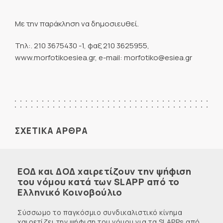
Με την παράκληση να δημοσιευθεί.
Τηλ:. 210 3675430 -1, φαξ 210 3625955,
www.morfotikoesiea.gr, e-mail: morfotiko@esiea.gr
ΣΧΕΤΙΚΑ ΑΡΘΡΑ
ΕΟΔ και ΔΟΔ χαιρετίζουν την ψήφιση
του νόμου κατά των SLAPP από το
Ελληνικό Κοινοβούλιο
Σύσσωμο το παγκόσμιο συνδικαλιστικό κίνημα
χαιρετίζει την ψήφιση του νόμου για τα SLAPPs από