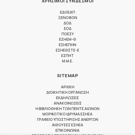
ΧΡΗΣΙΜΟΙ ΣΥΝΔΕΣΜΟΙ
ΕΔΟΕΑΠ
ΞΕΝΟΦΩΝ
ΔΟΔ
ΕΟΔ
ΠΟΕΣΥ
ΕΣΗΕΜ-Θ
ΕΣΗΕΠΗΝ
ΕΣΗΕΘΣΤΕ-Ε
ΕΣΠΗΤ
M.M.E.
SITEMAP
ΑΡΧΙΚΗ
ΔΙΟΙΚΗΤΙΚΗ ΟΡΓΑΝΩΣΗ
ΕΚΔΗΛΩΣΕΙΣ
ΑΝΑΚΟΙΝΩΣΕΙΣ
Η ΒΙΒΛΙΟΘΗΚΗ ΤΩΝ ΠΕΝΤΕ ΑΙΩΝΩΝ
ΜΟΡΦΩΤΙΚΟ ΙΔΡΥΜΑ ΕΣΗΕΑ
ΓΡΑΦΕΙΟ ΥΠΟΣΤΗΡΙΞΗΣ ΑΝΕΡΓΩΝ
ΑΙΘΟΥΣΕΣ ΕΣΗΕΑ
ΕΠΙΚΟΙΝΩΝΙΑ