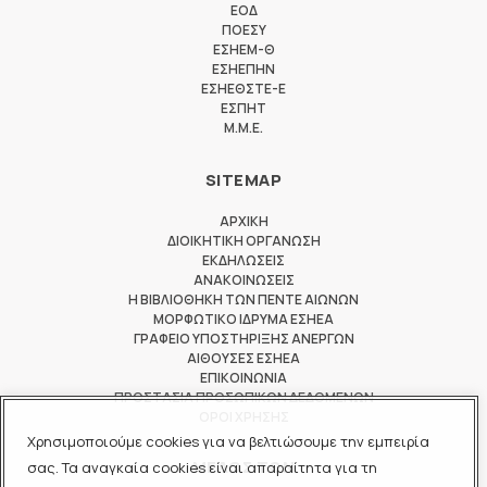
ΕΟΔ
ΠΟΕΣΥ
ΕΣΗΕΜ-Θ
ΕΣΗΕΠΗΝ
ΕΣΗΕΘΣΤΕ-Ε
ΕΣΠΗΤ
M.M.E.
SITEMAP
ΑΡΧΙΚΗ
ΔΙΟΙΚΗΤΙΚΗ ΟΡΓΑΝΩΣΗ
ΕΚΔΗΛΩΣΕΙΣ
ΑΝΑΚΟΙΝΩΣΕΙΣ
Η ΒΙΒΛΙΟΘΗΚΗ ΤΩΝ ΠΕΝΤΕ ΑΙΩΝΩΝ
ΜΟΡΦΩΤΙΚΟ ΙΔΡΥΜΑ ΕΣΗΕΑ
ΓΡΑΦΕΙΟ ΥΠΟΣΤΗΡΙΞΗΣ ΑΝΕΡΓΩΝ
ΑΙΘΟΥΣΕΣ ΕΣΗΕΑ
ΕΠΙΚΟΙΝΩΝΙΑ
ΠΡΟΣΤΑΣΙΑ ΠΡΟΣΩΠΙΚΩΝ ΔΕΔΟΜΕΝΩΝ
ΟΡΟΙ ΧΡΗΣΗΣ
Χρησιμοποιούμε cookies για να βελτιώσουμε την εμπειρία
ΜΕΛΟΣ ΤΩΝ
σας. Τα αναγκαία cookies είναι απαραίτητα για τη