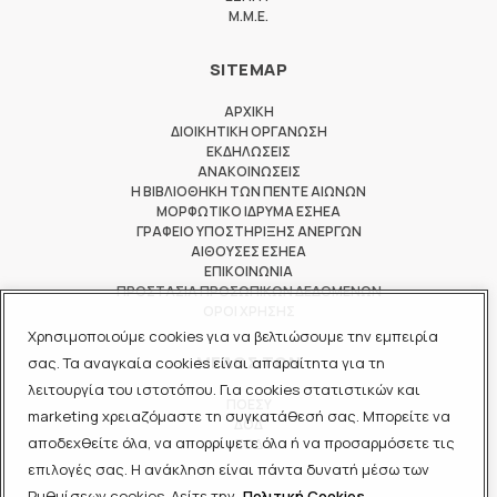
M.M.E.
SITEMAP
ΑΡΧΙΚΗ
ΔΙΟΙΚΗΤΙΚΗ ΟΡΓΑΝΩΣΗ
ΕΚΔΗΛΩΣΕΙΣ
ΑΝΑΚΟΙΝΩΣΕΙΣ
Η ΒΙΒΛΙΟΘΗΚΗ ΤΩΝ ΠΕΝΤΕ ΑΙΩΝΩΝ
ΜΟΡΦΩΤΙΚΟ ΙΔΡΥΜΑ ΕΣΗΕΑ
ΓΡΑΦΕΙΟ ΥΠΟΣΤΗΡΙΞΗΣ ΑΝΕΡΓΩΝ
ΑΙΘΟΥΣΕΣ ΕΣΗΕΑ
ΕΠΙΚΟΙΝΩΝΙΑ
ΠΡΟΣΤΑΣΙΑ ΠΡΟΣΩΠΙΚΩΝ ΔΕΔΟΜΕΝΩΝ
ΟΡΟΙ ΧΡΗΣΗΣ
Χρησιμοποιούμε cookies για να βελτιώσουμε την εμπειρία
ΜΕΛΟΣ ΤΩΝ
σας. Τα αναγκαία cookies είναι απαραίτητα για τη
λειτουργία του ιστοτόπου. Για cookies στατιστικών και
ΠΟΕΣΥ
marketing χρειαζόμαστε τη συγκατάθεσή σας. Μπορείτε να
ΔΟΔ
αποδεχθείτε όλα, να απορρίψετε όλα ή να προσαρμόσετε τις
ΕΟΔ
επιλογές σας. Η ανάκληση είναι πάντα δυνατή μέσω των
Ρυθμίσεων cookies. Δείτε την
Πολιτική Cookies.