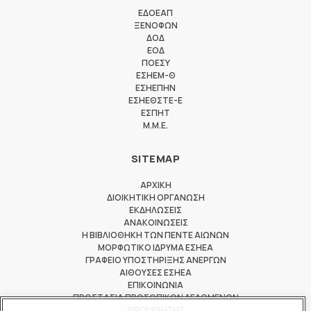
ΕΔΟΕΑΠ
ΞΕΝΟΦΩΝ
ΔΟΔ
ΕΟΔ
ΠΟΕΣΥ
ΕΣΗΕΜ-Θ
ΕΣΗΕΠΗΝ
ΕΣΗΕΘΣΤΕ-Ε
ΕΣΠΗΤ
M.M.E.
SITEMAP
ΑΡΧΙΚΗ
ΔΙΟΙΚΗΤΙΚΗ ΟΡΓΑΝΩΣΗ
ΕΚΔΗΛΩΣΕΙΣ
ΑΝΑΚΟΙΝΩΣΕΙΣ
Η ΒΙΒΛΙΟΘΗΚΗ ΤΩΝ ΠΕΝΤΕ ΑΙΩΝΩΝ
ΜΟΡΦΩΤΙΚΟ ΙΔΡΥΜΑ ΕΣΗΕΑ
ΓΡΑΦΕΙΟ ΥΠΟΣΤΗΡΙΞΗΣ ΑΝΕΡΓΩΝ
ΑΙΘΟΥΣΕΣ ΕΣΗΕΑ
ΕΠΙΚΟΙΝΩΝΙΑ
ΠΡΟΣΤΑΣΙΑ ΠΡΟΣΩΠΙΚΩΝ ΔΕΔΟΜΕΝΩΝ
ΟΡΟΙ ΧΡΗΣΗΣ