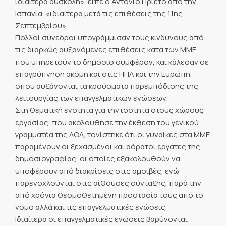
ιδιαίτερα δύσκολη», είπε ο Αντόνιο Πριέτο από την
Ισπανία, «ιδιαίτερα μετά τις επιθέσεις της 11ης
Σεπτεμβρίου».
Πολλοί σύνεδροι υπογράμμισαν τους κινδύνους από
τις διαρκώς αυξανόμενες επιθέσεις κατά των ΜΜΕ,
που υπηρετούν το δημόσιο συμφέρον, και κάλεσαν σε
επαγρύπνηση ακόμη και στις ΗΠΑ και την Ευρώπη,
όπου αυξάνονται τα κρούσματα παρεμπόδισης της
λειτουργίας των επαγγελματικών ενώσεων.
Στη θεματική ενότητα για την ισότητα στους χώρους
εργασίας, που ακολούθησε την έκθεση του γενικού
γραμματέα της ΔΟΔ, τονίστηκε ότι οι γυναίκες στα ΜΜΕ
παραμένουν οι ξεχασμένοι και αόρατοι εργάτες της
δημοσιογραφίας, οι οποίες εξακολουθούν να
υποφέρουν από διακρίσεις στις αμοιβές, ενώ
παρενοχλούνται στις αίθουσες σύνταξης, παρά την
από χρόνια θεσμοθετημένη προστασία τους από το
νόμο αλλά και τις επαγγελματικές ενώσεις.
Ιδιαίτερα οι επαγγελματικές ενώσεις βαρύνονται