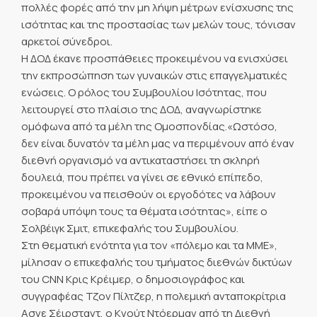
πολλές φορές από την μη λήψη μέτρων ενίσχυσης της
ισότητας και της προστασίας των μελών τους, τόνισαν
αρκετοί σύνεδροι.
Η ΔΟΔ έκανε προσπάθειες προκειμένου να ενισχύσει
την εκπροσώπηση των γυναικών στις επαγγελματικές
ενώσεις. Ο ρόλος του Συμβουλίου Ισότητας, που
λειτουργεί στο πλαίσιο της ΔΟΔ, αναγνωρίστηκε
ομόφωνα από τα μέλη της Ομοσπονδίας.«Ωστόσο,
δεν είναι δυνατόν τα μέλη μας να περιμένουν από έναν
διεθνή οργανισμό να αντικαταστήσει τη σκληρή
δουλειά, που πρέπει να γίνει σε εθνικό επίπεδο,
προκειμένου να πεισθούν οι εργοδότες να λάβουν
σοβαρά υπόψη τους τα θέματα ισότητας», είπε ο
Σολβέιγκ Σμιτ, επικεφαλής του Συμβουλίου.
Στη θεματική ενότητα για τον «πόλεμο και τα ΜΜΕ»,
μίλησαν ο επικεφαλής του τμήματος διεθνών δικτύων
του CNN Κρις Κρέιμερ, ο δημοσιογράφος και
συγγραφέας Τζον Πίλτζερ, η πολεμική ανταποκρίτρια
Ασνε Σέιρσταντ, ο Κνούτ Ντόερμαν από τη Διεθνή