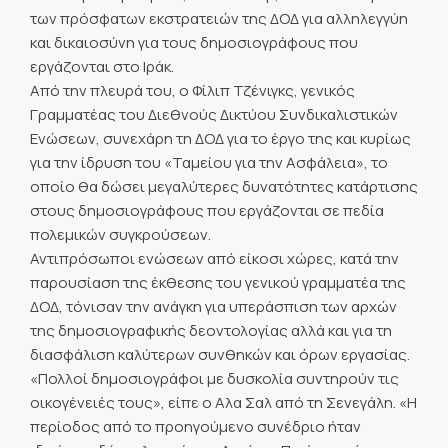
των πρόσφατων εκστρατειών της ΔΟΔ για αλληλεγγύη
και δικαιοσύνη για τους δημοσιογράφους που
εργάζονται στο Ιράκ.
Από την πλευρά του, ο Φίλιπ Τζένιγκς, γενικός
Γραμματέας του Διεθνούς Δικτύου Συνδικαλιστικών
Ενώσεων, συνεχάρη τη ΔΟΔ για το έργο της και κυρίως
για την ίδρυση του «Ταμείου για την Ασφάλεια», το
οποίο θα δώσει μεγαλύτερες δυνατότητες κατάρτισης
στους δημοσιογράφους που εργάζονται σε πεδία
πολεμικών συγκρούσεων.
Αντιπρόσωποι ενώσεων από είκοσι χώρες, κατά την
παρουσίαση της έκθεσης του γενικού γραμματέα της
ΔΟΔ, τόνισαν την ανάγκη για υπεράσπιση των αρχών
της δημοσιογραφικής δεοντολογίας αλλά και για τη
διασφάλιση καλύτερων συνθηκών και όρων εργασίας.
«Πολλοί δημοσιογράφοι με δυσκολία συντηρούν τις
οικογένειές τους», είπε ο Αλα Σαλ από τη Σενεγάλη. «Η
περίοδος από το προηγούμενο συνέδριο ήταν