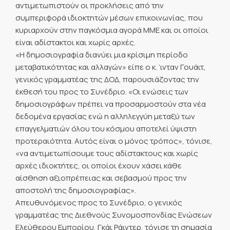
αντιμετωπιστούν οι προκλήσεις από την
συμπεριφορά ιδιοκτητών μέσων επικοινωνίας, που
κυριαρχούν στην παγκόσμια αγορά ΜΜΕ και οι οποίοι
είναι αδίστακτοι και χωρίς αρχές.
«Η δημοσιογραφία διανύει μια κρίσιμη περίοδο
μεταβατικότητας και αλλαγών» είπε ο κ. ’ινταν Γουάιτ,
γενικός γραμματέας της ΔΟΔ, παρουσιάζοντας την
έκθεσή του προς το Συνέδριο. «Οι ενώσεις των
δημοσιογράφων πρέπει να προσαρμοστούν στα νέα
δεδομένα εργασίας ενώ η αλληλεγγύη μεταξύ των
επαγγελματιών όλου του κόσμου αποτελεί ύψιστη
προτεραιότητα. Αυτός είναι ο μόνος τρόπος», τόνισε,
«να αντιμετωπίσουμε τους αδίστακτους και χωρίς
αρχές ιδιοκτήτες, οι οποίοι έχουν χάσει κάθε
αίσθηση αξιοπρέπειας και σεβασμού προς την
αποστολή της δημοσιογραφίας».
Απευθυνόμενος προς το Συνέδριο, ο γενικός
γραμματέας της Διεθνούς Συνομοσπονδίας Ενώσεων
Ελεύθερου Εμπορίου, Γκάι Ράιντερ, τόνισε τη σημασία