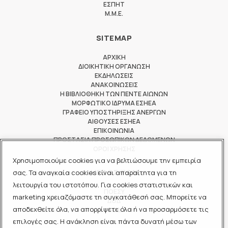
ΕΣΠΗΤ
M.M.E.
SITEMAP
ΑΡΧΙΚΗ
ΔΙΟΙΚΗΤΙΚΗ ΟΡΓΑΝΩΣΗ
ΕΚΔΗΛΩΣΕΙΣ
ΑΝΑΚΟΙΝΩΣΕΙΣ
Η ΒΙΒΛΙΟΘΗΚΗ ΤΩΝ ΠΕΝΤΕ ΑΙΩΝΩΝ
ΜΟΡΦΩΤΙΚΟ ΙΔΡΥΜΑ ΕΣΗΕΑ
ΓΡΑΦΕΙΟ ΥΠΟΣΤΗΡΙΞΗΣ ΑΝΕΡΓΩΝ
ΑΙΘΟΥΣΕΣ ΕΣΗΕΑ
ΕΠΙΚΟΙΝΩΝΙΑ
ΠΡΟΣΤΑΣΙΑ ΠΡΟΣΩΠΙΚΩΝ ΔΕΔΟΜΕΝΩΝ
ΟΡΟΙ ΧΡΗΣΗΣ
Χρησιμοποιούμε cookies για να βελτιώσουμε την εμπειρία
ΜΕΛΟΣ ΤΩΝ
σας. Τα αναγκαία cookies είναι απαραίτητα για τη
λειτουργία του ιστοτόπου. Για cookies στατιστικών και
ΠΟΕΣΥ
marketing χρειαζόμαστε τη συγκατάθεσή σας. Μπορείτε να
ΔΟΔ
αποδεχθείτε όλα, να απορρίψετε όλα ή να προσαρμόσετε τις
ΕΟΔ
επιλογές σας. Η ανάκληση είναι πάντα δυνατή μέσω των