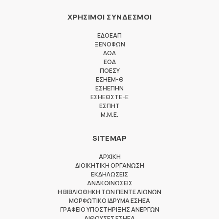
ΧΡΗΣΙΜΟΙ ΣΥΝΔΕΣΜΟΙ
ΕΔΟΕΑΠ
ΞΕΝΟΦΩΝ
ΔΟΔ
ΕΟΔ
ΠΟΕΣΥ
ΕΣΗΕΜ-Θ
ΕΣΗΕΠΗΝ
ΕΣΗΕΘΣΤΕ-Ε
ΕΣΠΗΤ
M.M.E.
SITEMAP
ΑΡΧΙΚΗ
ΔΙΟΙΚΗΤΙΚΗ ΟΡΓΑΝΩΣΗ
ΕΚΔΗΛΩΣΕΙΣ
ΑΝΑΚΟΙΝΩΣΕΙΣ
Η ΒΙΒΛΙΟΘΗΚΗ ΤΩΝ ΠΕΝΤΕ ΑΙΩΝΩΝ
ΜΟΡΦΩΤΙΚΟ ΙΔΡΥΜΑ ΕΣΗΕΑ
ΓΡΑΦΕΙΟ ΥΠΟΣΤΗΡΙΞΗΣ ΑΝΕΡΓΩΝ
ΑΙΘΟΥΣΕΣ ΕΣΗΕΑ