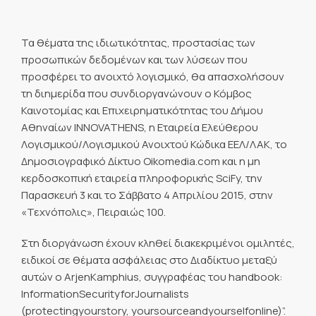
Τα θέματα της ιδιωτικότητας, προστασίας των
προσωπικών δεδομένων και των λύσεων που
προσφέρει το ανοιχτό λογισμικό, θα απασχολήσουν
τη διημερίδα που συνδιοργανώνουν ο Κόμβος
Καινοτομίας και Επιχειρηματικότητας του Δήμου
Αθηναίων INNOVATHENS, η Εταιρεία Ελεύθερου
Λογισμικού/Λογισμικού Ανοιχτού Κώδικα ΕΕΛ/ΛΑΚ, το
Δημοσιογραφικό Δίκτυο Oikomedia.com και η μη
κερδοσκοπική εταιρεία πληροφορικής SciFy, την
Παρασκευή 3 και το Σάββατο 4 Απριλίου 2015, στην
«Τεχνόπολις», Πειραιώς 100.
Στη διοργάνωση έχουν κληθεί διακεκριμένοι ομιλητές,
ειδικοί σε θέματα ασφάλειας στο Διαδίκτυο μεταξύ
αυτών ο ΑrjenKamphius, συγγραφέας του handbook:
InformationSecurityforJournalists
(protectingyourstory, yoursourceandyourselfonline)”.