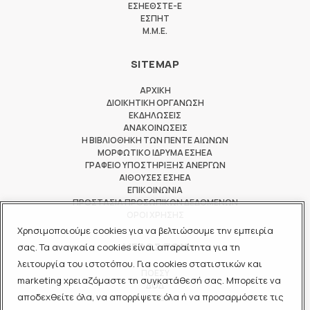
ΕΣΗΕΘΣΤΕ-Ε
ΕΣΠΗΤ
M.M.E.
SITEMAP
ΑΡΧΙΚΗ
ΔΙΟΙΚΗΤΙΚΗ ΟΡΓΑΝΩΣΗ
ΕΚΔΗΛΩΣΕΙΣ
ΑΝΑΚΟΙΝΩΣΕΙΣ
Η ΒΙΒΛΙΟΘΗΚΗ ΤΩΝ ΠΕΝΤΕ ΑΙΩΝΩΝ
ΜΟΡΦΩΤΙΚΟ ΙΔΡΥΜΑ ΕΣΗΕΑ
ΓΡΑΦΕΙΟ ΥΠΟΣΤΗΡΙΞΗΣ ΑΝΕΡΓΩΝ
ΑΙΘΟΥΣΕΣ ΕΣΗΕΑ
ΕΠΙΚΟΙΝΩΝΙΑ
ΠΡΟΣΤΑΣΙΑ ΠΡΟΣΩΠΙΚΩΝ ΔΕΔΟΜΕΝΩΝ
ΟΡΟΙ ΧΡΗΣΗΣ
Χρησιμοποιούμε cookies για να βελτιώσουμε την εμπειρία
ΜΕΛΟΣ ΤΩΝ
σας. Τα αναγκαία cookies είναι απαραίτητα για τη
λειτουργία του ιστοτόπου. Για cookies στατιστικών και
ΠΟΕΣΥ
marketing χρειαζόμαστε τη συγκατάθεσή σας. Μπορείτε να
ΔΟΔ
αποδεχθείτε όλα, να απορρίψετε όλα ή να προσαρμόσετε τις
ΕΟΔ