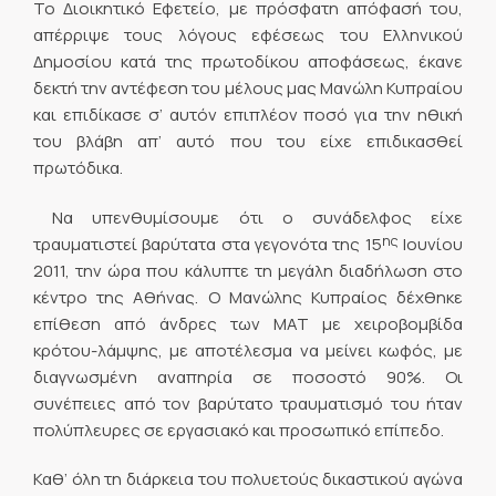
Το Διοικητικό Εφετείο, με πρόσφατη απόφασή του,
απέρριψε τους λόγους εφέσεως του Ελληνικού
Δημοσίου κατά της πρωτοδίκου αποφάσεως, έκανε
δεκτή την αντέφεση του μέλους μας Μανώλη Κυπραίου
και επιδίκασε σ’ αυτόν επιπλέον ποσό για την ηθική
του βλάβη απ’ αυτό που του είχε επιδικασθεί
πρωτόδικα.
Να υπενθυμίσουμε ότι ο συνάδελφος είχε
ης
τραυματιστεί βαρύτατα στα γεγονότα της 15
Ιουνίου
2011, την ώρα που κάλυπτε τη μεγάλη διαδήλωση στο
κέντρο της Αθήνας. Ο Μανώλης Κυπραίος δέχθηκε
επίθεση από άνδρες των ΜΑΤ με χειροβομβίδα
κρότου-λάμψης, με αποτέλεσμα να μείνει κωφός, με
διαγνωσμένη αναπηρία σε ποσοστό 90%. Οι
συνέπειες από τον βαρύτατο τραυματισμό του ήταν
πολύπλευρες σε εργασιακό και προσωπικό επίπεδο.
Καθ’ όλη τη διάρκεια του πολυετούς δικαστικού αγώνα