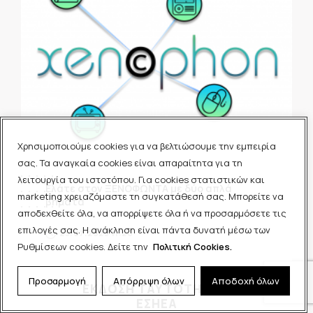
Χρησιμοποιούμε cookies για να βελτιώσουμε την εμπειρία
σας. Τα αναγκαία cookies είναι απαραίτητα για τη
λειτουργία του ιστοτόπου. Για cookies στατιστικών και
Ελάτε στον ΞΕΝΟΦΩΝΤΑ με δύο απλά
marketing χρειαζόμαστε τη συγκατάθεσή σας. Μπορείτε να
βήματα
αποδεχθείτε όλα, να απορρίψετε όλα ή να προσαρμόσετε τις
επιλογές σας. Η ανάκληση είναι πάντα δυνατή μέσω των
25.07.2023 11:20
Ρυθμίσεων cookies. Δείτε την
Πολιτική Cookies.
Προσαρμογή
Απόρριψη όλων
Αποδοχή όλων
ΕΚΔΟΣΗ ΤΑΥΤΟΤΗΤΑΣ
ΕΣΗΕΑ