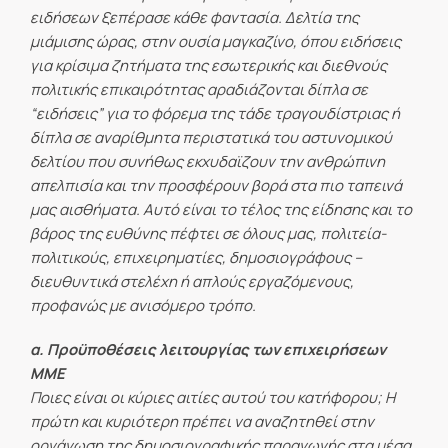
ειδήσεων ξεπέρασε κάθε φαντασία. Δελτία της
μιάμισης ώρας, στην ουσία μαγκαζίνο, όπου ειδήσεις
για κρίσιμα ζητήματα της εσωτερικής και διεθνούς
πολιτικής επικαιρότητας αραδιάζονται δίπλα σε
“ειδήσεις” για το φόρεμα της τάδε τραγουδίστριας ή
δίπλα σε αναρίθμητα περιστατικά του αστυνομικού
δελτίου που συνήθως εκχυδαϊζουν την ανθρώπινη
απελπισία και την προσφέρουν βορά στα πιο ταπεινά
μας αισθήματα. Αυτό είναι το τέλος της είδησης και το
βάρος της ευθύνης πέφτει σε όλους μας, πολιτεία-
πολιτικούς, επιχειρηματίες, δημοσιογράφους –
διευθυντικά στελέχη ή απλούς εργαζόμενους,
προφανώς με ανισόμερο τρόπο.
α. Προϋποθέσεις λειτουργίας των επιχειρήσεων
ΜΜΕ
Ποιες είναι οι κύριες αιτίες αυτού του κατήφορου; Η
πρώτη και κυριότερη πρέπει να αναζητηθεί στην
οργάνωση της δημοσιογραφικής παραγωγής στα μέσα