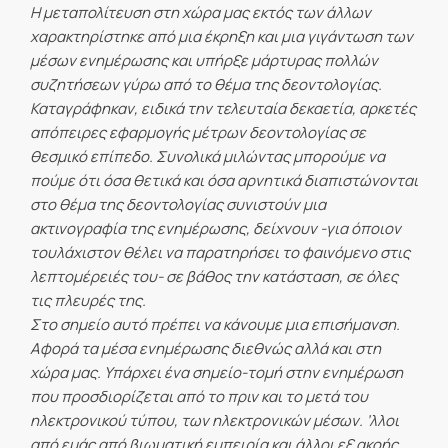
Η μεταπολίτευση στη χώρα μας εκτός των άλλων
χαρακτηρίστηκε από μια έκρηξη και μια γιγάντωση των
μέσων ενημέρωσης και υπήρξε μάρτυρας πολλών
συζητήσεων γύρω από το θέμα της δεοντολογίας.
Καταγράφηκαν, ειδικά την τελευταία δεκαετία, αρκετές
απόπειρες εφαρμογής μέτρων δεοντολογίας σε
θεσμικό επίπεδο. Συνολικά μιλώντας μπορούμε να
πούμε ότι όσα θετικά και όσα αρνητικά διαπιστώνονται
στο θέμα της δεοντολογίας συνιστούν μια
ακτινογραφία της ενημέρωσης, δείχνουν -για όποιον
τουλάχιστον θέλει να παρατηρήσει το φαινόμενο στις
λεπτομέρειές του- σε βάθος την κατάσταση, σε όλες
τις πλευρές της.
Στο σημείο αυτό πρέπει να κάνουμε μια επισήμανση.
Αφορά τα μέσα ενημέρωσης διεθνώς αλλά και στη
χώρα μας. Υπάρχει ένα σημείο-τομή στην ενημέρωση
που προσδιορίζεται από το πριν και το μετά του
ηλεκτρονικού τύπου, των ηλεκτρονικών μέσων. ’λλοι
από εμάς από βιωματική εμπειρία και άλλοι εξ ακοής