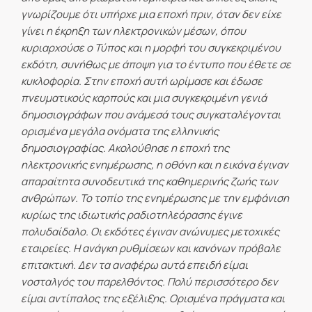
γνωρίζουμε ότι υπήρχε μια εποχή πριν, όταν δεν είχε
γίνει η έκρηξη των ηλεκτρονικών μέσων, όπου
κυριαρχούσε ο Τύπος και η μορφή του συγκεκριμένου
εκδότη, συνήθως με άποψη για το έντυπο που έθετε σε
κυκλοφορία. Στην εποχή αυτή ωρίμασε και έδωσε
πνευματικούς καρπούς και μια συγκεκριμένη γενιά
δημοσιογράφων που ανάμεσά τους συγκαταλέγονται
ορισμένα μεγάλα ονόματα της ελληνικής
δημοσιογραφίας. Ακολούθησε η εποχή της
ηλεκτρονικής ενημέρωσης, η οθόνη και η εικόνα έγιναν
απαραίτητα συνοδευτικά της καθημερινής ζωής των
ανθρώπων. Το τοπίο της ενημέρωσης με την εμφάνιση
κυρίως της ιδιωτικής ραδιοτηλεόρασης έγινε
πολυδαίδαλο. Οι εκδότες έγιναν ανώνυμες μετοχικές
εταιρείες. Η ανάγκη ρυθμίσεων και κανόνων πρόβαλε
επιτακτική. Δεν τα αναφέρω αυτά επειδή είμαι
νοσταλγός του παρελθόντος. Πολύ περισσότερο δεν
είμαι αντίπαλος της εξέλιξης. Ορισμένα πράγματα και