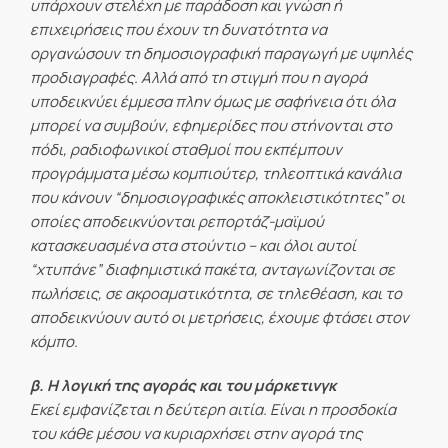
υπάρχουν στελέχη με παράδοση και γνώση ή
επιχειρήσεις που έχουν τη δυνατότητα να
οργανώσουν τη δημοσιογραφική παραγωγή με υψηλές
προδιαγραφές. Αλλά από τη στιγμή που η αγορά
υποδεικνύει έμμεσα πλην όμως με σαφήνεια ότι όλα
μπορεί να συμβούν, εφημερίδες που στήνονται στο
πόδι, ραδιοφωνικοί σταθμοί που εκπέμπουν
προγράμματα μέσω κομπιούτερ, τηλεοπτικά κανάλια
που κάνουν “δημοσιογραφικές αποκλειστικότητες” οι
οποίες αποδεικνύονται ρεπορτάζ-μαϊμού
κατασκευασμένα στα στούντιο – και όλοι αυτοί
“χτυπάνε” διαφημιστικά πακέτα, ανταγωνίζονται σε
πωλήσεις, σε ακροαματικότητα, σε τηλεθέαση, και το
αποδεικνύουν αυτό οι μετρήσεις, έχουμε φτάσει στον
κόμπο.
β. Η λογική της αγοράς και του μάρκετινγκ
Εκεί εμφανίζεται η δεύτερη αιτία. Είναι η προσδοκία
του κάθε μέσου να κυριαρχήσει στην αγορά της