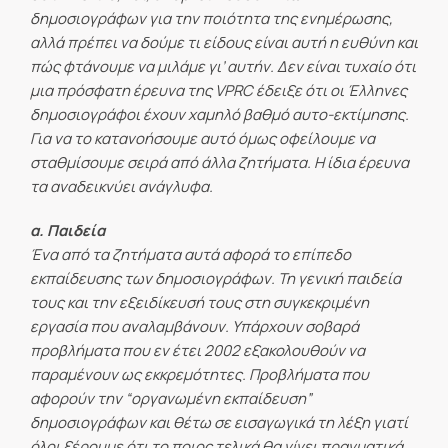
δημοσιογράφων για την ποιότητα της ενημέρωσης,
αλλά πρέπει να δούμε τι είδους είναι αυτή η ευθύνη και
πώς φτάνουμε να μιλάμε γι’ αυτήν. Δεν είναι τυχαίο ότι
μια πρόσφατη έρευνα της VPRC έδειξε ότι οι Έλληνες
δημοσιογράφοι έχουν χαμηλό βαθμό αυτο-εκτίμησης.
Για να το κατανοήσουμε αυτό όμως οφείλουμε να
σταθμίσουμε σειρά από άλλα ζητήματα. Η ίδια έρευνα
τα αναδεικνύει ανάγλυφα.
α. Παιδεία
Ένα από τα ζητήματα αυτά αφορά το επίπεδο
εκπαίδευσης των δημοσιογράφων. Τη γενική παιδεία
τους και την εξειδίκευσή τους στη συγκεκριμένη
εργασία που αναλαμβάνουν. Υπάρχουν σοβαρά
προβλήματα που εν έτει 2002 εξακολουθούν να
παραμένουν ως εκκρεμότητες. Προβλήματα που
αφορούν την “οργανωμένη εκπαίδευση”
δημοσιογράφων και θέτω σε εισαγωγικά τη λέξη γιατί
όλοι ξέρουμε ότι το ποιος τελικά θα γίνει πραγματικά