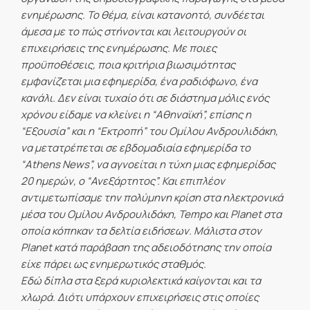
ενημέρωσης. Το θέμα, είναι κατανοητό, συνδέεται
άμεσα με το πώς στήνονται και λειτουργούν οι
επιχειρήσεις της ενημέρωσης. Με ποιες
προϋποθέσεις, ποια κριτήρια βιωσιμότητας
εμφανίζεται μια εφημερίδα, ένα ραδιόφωνο, ένα
κανάλι. Δεν είναι τυχαίο ότι σε διάστημα μόλις ενός
χρόνου είδαμε να κλείνει η “Αθηναϊκή”, επίσης η
“Εξουσία” και η “Εκτροπή” του Ομίλου Ανδρουλιδάκη,
να μετατρέπεται σε εβδομαδιαία εφημερίδα το
“Athens News”, να αγνοείται η τύχη μιας εφημερίδας
20 ημερών, ο “Ανεξάρτητος”. Και επιπλέον
αντιμετωπίσαμε την πολύμηνη κρίση στα ηλεκτρονικά
μέσα του Ομίλου Ανδρουλιδάκη, Tempo και Planet στα
οποία κόπηκαν τα δελτία ειδήσεων. Μάλιστα στον
Planet κατά παράβαση της αδειοδότησης την οποία
είχε πάρει ως ενημερωτικός σταθμός.
Εδώ δίπλα στα ξερά κυριολεκτικά καίγονται και τα
χλωρά. Διότι υπάρχουν επιχειρήσεις στις οποίες