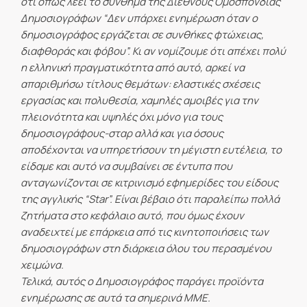
ότι όπως λέει το σύνθημα της Διεθνούς Ομοσπονδίας
Δημοσιογράφων “Δεν υπάρχει ενημέρωση όταν ο
δημοσιογράφος εργάζεται σε συνθήκες φτώχειας,
διαφθοράς και φόβου”. Κι αν νομίζουμε ότι απέχει πολύ
η ελληνική πραγματικότητα από αυτό, αρκεί να
απαριθμήσω τίτλους θεμάτων: ελαστικές σχέσεις
εργασίας και πολυθεσία, χαμηλές αμοιβές για την
πλειονότητα και υψηλές όχι μόνο για τους
δημοσιογράφους-σταρ αλλά και για όσους
αποδέχονται να υπηρετήσουν τη μέγιστη ευτέλεια, το
είδαμε και αυτό να συμβαίνει σε έντυπα που
ανταγωνίζονται σε κιτρινισμό εφημερίδες του είδους
της αγγλικής “Star”. Είναι βέβαιο ότι παραλείπω πολλά
ζητήματα στο κεφάλαιο αυτό, που όμως έχουν
αναδειχτεί με επάρκεια από τις κινητοποιήσεις των
δημοσιογράφων στη διάρκεια όλου του περασμένου
χειμώνα.
Τελικά, αυτός ο Δημοσιογράφος παράγει προϊόντα
ενημέρωσης σε αυτά τα σημερινά ΜΜΕ.