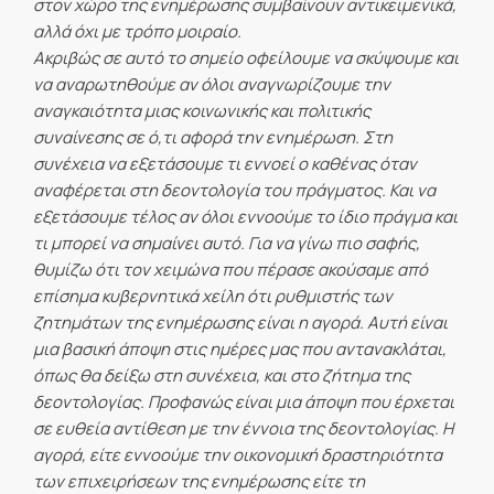
στον χώρο της ενημέρωσης συμβαίνουν αντικειμενικά,
αλλά όχι με τρόπο μοιραίο.
Ακριβώς σε αυτό το σημείο οφείλουμε να σκύψουμε και
να αναρωτηθούμε αν όλοι αναγνωρίζουμε την
αναγκαιότητα μιας κοινωνικής και πολιτικής
συναίνεσης σε ό,τι αφορά την ενημέρωση. Στη
συνέχεια να εξετάσουμε τι εννοεί ο καθένας όταν
αναφέρεται στη δεοντολογία του πράγματος. Και να
εξετάσουμε τέλος αν όλοι εννοούμε το ίδιο πράγμα και
τι μπορεί να σημαίνει αυτό. Για να γίνω πιο σαφής,
θυμίζω ότι τον χειμώνα που πέρασε ακούσαμε από
επίσημα κυβερνητικά χείλη ότι ρυθμιστής των
ζητημάτων της ενημέρωσης είναι η αγορά. Αυτή είναι
μια βασική άποψη στις ημέρες μας που αντανακλάται,
όπως θα δείξω στη συνέχεια, και στο ζήτημα της
δεοντολογίας. Προφανώς είναι μια άποψη που έρχεται
σε ευθεία αντίθεση με την έννοια της δεοντολογίας. Η
αγορά, είτε εννοούμε την οικονομική δραστηριότητα
των επιχειρήσεων της ενημέρωσης είτε τη