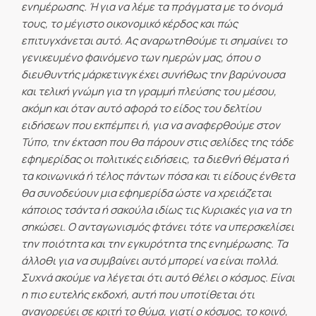
ενημέρωσης. Ή για να λέμε τα πράγματα με το όνομά
τους, το μέγιστο οικονομικό κέρδος και πώς
επιτυγχάνεται αυτό. Ας αναρωτηθούμε τι σημαίνει το
γενικευμένο φαινόμενο των ημερών μας, όπου ο
διευθυντής μάρκετινγκ έχει συνήθως την βαρύνουσα
και τελική γνώμη για τη γραμμή πλεύσης του μέσου,
ακόμη και όταν αυτό αφορά το είδος του δελτίου
ειδήσεων που εκπέμπει ή, για να αναφερθούμε στον
Τύπο, την έκταση που θα πάρουν στις σελίδες της τάδε
εφημερίδας οι πολιτικές ειδήσεις, τα διεθνή θέματα ή
τα κοινωνικά ή τέλος πάντων πόσα και τι είδους ένθετα
θα συνοδεύουν μια εφημερίδα ώστε να χρειάζεται
κάποιος τσάντα ή σακούλα ιδίως τις Κυριακές για να τη
σηκώσει. Ο ανταγωνισμός φτάνει τότε να υπερσκελίσει
την ποιότητα και την εγκυρότητα της ενημέρωσης. Τα
άλλοθι για να συμβαίνει αυτό μπορεί να είναι πολλά.
Συχνά ακούμε να λέγεται ότι αυτό θέλει ο κόσμος. Είναι
η πιο ευτελής εκδοχή, αυτή που υποτίθεται ότι
αναγορεύει σε κριτή το θύμα, γιατί ο κόσμος, το κοινό,