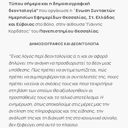
Τύπου σήμερα και η δημοσιογραφική
δεοντολογία”
που οργάνωσε η
΄Ενωση Συντακτών
Ημερησίων Εφημερίδων Θεσσαλίας, Στ. Ελλάδας
και Εύβοιας
στο Βόλο, στην αίθουσα “Γιάννης
Κορδάτος” του
Πανεπιστημίου Θεσσαλίας
:
ΔΗΜΟΣΙΟΓΡΑΦΟΣ ΚΑΙ ΔΕΟΝΤΟΛΟΓΙΑ
“Ένας λόγος περί δεοντολογίας ό,τι και αν αφορά
δηλώνει την ανάγκη να προσδιοριστεί το δέον μιας
υπόθεσης. Πώς πρέπει να αντιμετωπίζεται, πώς
πρέπει να συμπεριφέρονται οι συντελεστές της, ποιες
πρέπει να είναι οι σχέσεις τους και ποια τα κριτήρια
στη βάση των οποίων θα αξιολογηθούν οι
προσπάθειές τους και το τελικό αποτέλεσμα. Η
ενημέρωση, όπως αποκαλούμε στις μέρες μας την
άντληση της πληροφορίας και της είδησης, την
ανάλυσή της και τη διάχυσή της στο κοινωνικό σύνολο,
δεν ξεφεύγει από αυτό το πλαίσιο.