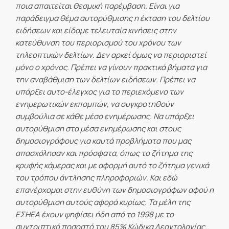
ποια απαιτείται θεσμική παρέμβαση. Είναι για
παράδειγμα θέμα αυτορύθμισης η έκταση του δελτίου
ειδήσεων και είδαμε τελευταία κινήσεις στην
κατεύθυνση του περιορισμού του χρόνου των
τηλεοπτικών δελτίων. Δεν αρκεί όμως να περιοριστεί
μόνο ο χρόνος. Πρέπει να γίνουν πρακτικά βήματα για
την αναβάθμιση των δελτίων ειδήσεων. Πρέπει να
υπάρξει αυτο-έλεγχος για το περιεχόμενο των
ενημερωτικών εκπομπών, να συγκροτηθούν
συμβούλια σε κάθε μέσο ενημέρωσης. Να υπάρξει
αυτορύθμιση στα μέσα ενημέρωσης και στους
δημοσιογράφους για καυτά προβλήματα που μας
απασχόλησαν και πρόσφατα, όπως το ζήτημα της
κρυφής κάμερας και με αφορμή αυτό το ζήτημα γενικά
του τρόπου άντλησης πληροφοριών. Και εδώ
επανέρχομαι στην ευθύνη των δημοσιογράφων αφού η
αυτορύθμιση αυτούς αφορά κυρίως. Τα μέλη της
ΕΣΗΕΑ έχουν ψηφίσει ήδη από το 1998 με το
συντριπτικό ποσοστό του 85% Κώδικα Δεοντολογίας.