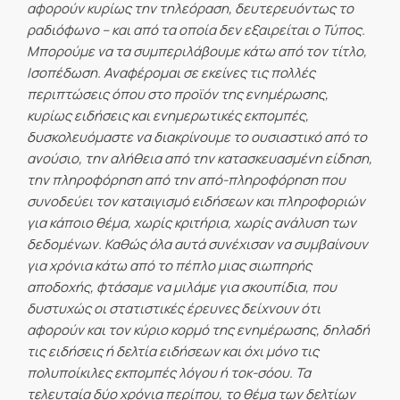
αφορούν κυρίως την τηλεόραση, δευτερευόντως το
ραδιόφωνο – και από τα οποία δεν εξαιρείται ο Τύπος.
Μπορούμε να τα συμπεριλάβουμε κάτω από τον τίτλο,
Ισοπέδωση. Αναφέρομαι σε εκείνες τις πολλές
περιπτώσεις όπου στο προϊόν της ενημέρωσης,
κυρίως ειδήσεις και ενημερωτικές εκπομπές,
δυσκολευόμαστε να διακρίνουμε το ουσιαστικό από το
ανούσιο, την αλήθεια από την κατασκευασμένη είδηση,
την πληροφόρηση από την από-πληροφόρηση που
συνοδεύει τον καταιγισμό ειδήσεων και πληροφοριών
για κάποιο θέμα, χωρίς κριτήρια, χωρίς ανάλυση των
δεδομένων. Καθώς όλα αυτά συνέχισαν να συμβαίνουν
για χρόνια κάτω από το πέπλο μιας σιωπηρής
αποδοχής, φτάσαμε να μιλάμε για σκουπίδια, που
δυστυχώς οι στατιστικές έρευνες δείχνουν ότι
αφορούν και τον κύριο κορμό της ενημέρωσης, δηλαδή
τις ειδήσεις ή δελτία ειδήσεων και όχι μόνο τις
πολυποίκιλες εκπομπές λόγου ή τοκ-σόου. Τα
τελευταία δύο χρόνια περίπου, το θέμα των δελτίων