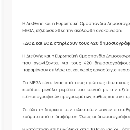
Η Διεθνής και η Ευρωπαϊκή Ομοσπονδία Δημοσιογρά
MEGA, εξέδωσε χθες την ακόλουθη ανακοίνωση:
«ΔΟΔ και ΕΟΔ στηρίζουν τους 420 δημοσιογράφ
Η Διεθνής και η Ευρωπαϊκή Ομοσπονδία Δημοσιογρά
που αγωνίζονται για τους 420 δημοσιογράφου
παραμένουν απλήρωτοι και χωρίς εργασία για περισ
Το MEGA είναι ένας από τους πρώτους ιδιωτικούς 
κερδίσει μεγάλο μερίδιο του κοινού με την αξιό
ειδησεογραφικών προγραμμάτων, καθώς και την πα
Σε όλη τη διάρκεια των τελευταίων μηνών ο στα
χρήματα από τη διαφήμιση. Όμως οι δημοσιογράφο
Η κατάσταση επιδεινώθηκε στις 10 Ιανουαρίου, ότ