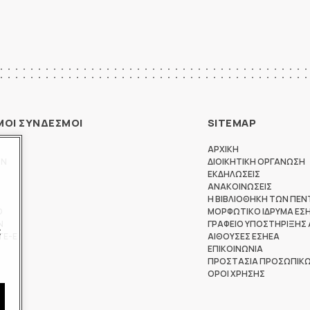
ΜΟΙ ΣΥΝΔΕΣΜΟΙ
SITEMAP
ΑΡΧΙΚΗ
ΩΝ
ΔΙΟΙΚΗΤΙΚΗ ΟΡΓΑΝΩΣΗ
ΕΚΔΗΛΩΣΕΙΣ
ΑΝΑΚΟΙΝΩΣΕΙΣ
Η ΒΙΒΛΙΟΘΗΚΗ ΤΩΝ ΠΕΝ
Θ
ΜΟΡΦΩΤΙΚΟ ΙΔΡΥΜΑ ΕΣ
Ν
ΓΡΑΦΕΙΟ ΥΠΟΣΤΗΡΙΞΗΣ
ς
ΤΕ-Ε
ΑΙΘΟΥΣΕΣ ΕΣΗΕΑ
ΕΠΙΚΟΙΝΩΝΙΑ
ΠΡΟΣΤΑΣΙΑ ΠΡΟΣΩΠΙΚ
ΟΡΟΙ ΧΡΗΣΗΣ