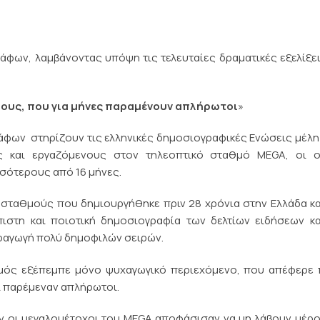
φων, λαμβάνοντας υπόψη τις τελευταίες δραματικές εξελίξε
ους, που για μήνες παραμένουν απλήρωτοι
»
φων στηρίζουν τις ελληνικές δημοσιογραφικές Ενώσεις μέλη
ς και εργαζόμενους στον τηλεοπτικό σταθμό MEGA, οι ο
σότερους από 16 μήνες.
σταθμούς που δημιουργήθηκε πριν 28 χρόνια στην Ελλάδα κα
πιστη και ποιοτική δημοσιογραφία των δελτίων ειδήσεων κ
ραγωγή πολύ δημοφιλών σειρών.
θμός εξέπεμπε μόνο ψυχαγωγικό περιεχόμενο, που απέφερε
ι παρέμεναν απλήρωτοι.
αν οι μεγαλομέτοχοι του MEGA αποφάσισαν να μη λάβουν μέρ