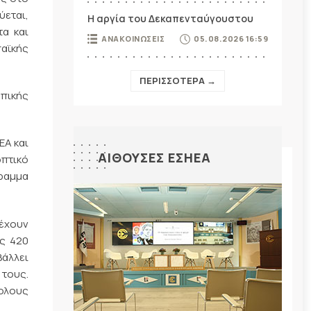
ύεται,
Η αργία του Δεκαπενταύγουστου
τα και
ΑΝΑΚΟΙΝΩΣΕΙΣ
05.08.2026 16:59
παϊκής
ΠΕΡΙΣΣΟΤΕΡΑ →
ωπικής
ΕΑ και
ΑΙΘΟΥΣΕΣ ΕΣΗΕΑ
οπτικό
ραμμα
 έχουν
ς 420
βάλλει
 τους.
ολους