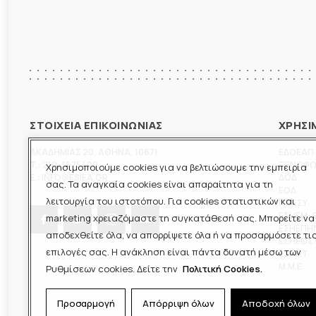
ΣΤΟΙΧΕΙΑ ΕΠΙΚΟΙΝΩΝΙΑΣ
ΧΡΗΣΙ
ΑΚΑΔΗΜΙΑΣ 20
,
ΑΘΗΝΑ
,
10671
ΕΔΟΕΑΠ
T.:
210-3675400
ΞΕΝΟΦ
Χρησιμοποιούμε cookies για να βελτιώσουμε την εμπειρία
E.:
INFO@ESIEA.GR
ΔΟΔ
σας. Τα αναγκαία cookies είναι απαραίτητα για τη
ΕΟΔ
λειτουργία του ιστοτόπου. Για cookies στατιστικών και
ΠΟΕΣΥ
ΕΣΗΕΜ-
marketing χρειαζόμαστε τη συγκατάθεσή σας. Μπορείτε να
ΕΣΗΕΠΗ
αποδεχθείτε όλα, να απορρίψετε όλα ή να προσαρμόσετε τι
ΕΣΗΕΘΣ
επιλογές σας. Η ανάκληση είναι πάντα δυνατή μέσω των
ΕΣΠΗΤ
M.M.E.
Ρυθμίσεων cookies. Δείτε την
Πολιτική Cookies.
Προσαρμογή
Απόρριψη όλων
Αποδοχή όλων