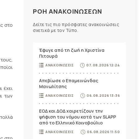
ΡΟΗ ΑΝΑΚΟΙΝΩΣΕΩΝ
Δείτε τις πιο πρόσφατες ανακοινώσεις
ις στο
σχετικά με τον Τύπο.
Έφυγε από τη ζωή η Χριστίνα
Πιτουρά
 τους,
ΑΝΑΚΟΙΝΩΣΕΙΣ
07.08.2026 12:24
ποίοι
Απεβίωσε ο Επαμεινώνδας
Μανωλίτσης
ι έχει
αι των
ΑΝΑΚΟΙΝΩΣΕΙΣ
06.08.2026 13:36
ΕΟΔ και ΔΟΔ χαιρετίζουν την
 πολλά
ψήφιση του νόμου κατά των SLAPP
από το Ελληνικό Κοινοβούλιο
ΑΝΑΚΟΙΝΩΣΕΙΣ
06.08.2026 11:50
ος στο