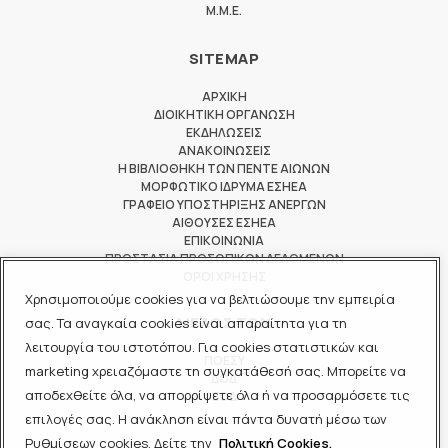
M.M.E.
SITEMAP
ΑΡΧΙΚΗ
ΔΙΟΙΚΗΤΙΚΗ ΟΡΓΑΝΩΣΗ
ΕΚΔΗΛΩΣΕΙΣ
ΑΝΑΚΟΙΝΩΣΕΙΣ
Η ΒΙΒΛΙΟΘΗΚΗ ΤΩΝ ΠΕΝΤΕ ΑΙΩΝΩΝ
ΜΟΡΦΩΤΙΚΟ ΙΔΡΥΜΑ ΕΣΗΕΑ
ΓΡΑΦΕΙΟ ΥΠΟΣΤΗΡΙΞΗΣ ΑΝΕΡΓΩΝ
ΑΙΘΟΥΣΕΣ ΕΣΗΕΑ
ΕΠΙΚΟΙΝΩΝΙΑ
ΠΡΟΣΤΑΣΙΑ ΠΡΟΣΩΠΙΚΩΝ ΔΕΔΟΜΕΝΩΝ
ΟΡΟΙ ΧΡΗΣΗΣ
Χρησιμοποιούμε cookies για να βελτιώσουμε την εμπειρία
ΜΕΛΟΣ ΤΩΝ
σας. Τα αναγκαία cookies είναι απαραίτητα για τη
λειτουργία του ιστοτόπου. Για cookies στατιστικών και
ΠΟΕΣΥ
marketing χρειαζόμαστε τη συγκατάθεσή σας. Μπορείτε να
ΔΟΔ
αποδεχθείτε όλα, να απορρίψετε όλα ή να προσαρμόσετε τις
ΕΟΔ
επιλογές σας. Η ανάκληση είναι πάντα δυνατή μέσω των
Ρυθμίσεων cookies. Δείτε την
Πολιτική Cookies.