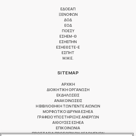
ΕΔΟΕΑΠ
ΞΕΝΟΦΩΝ
ΔΟΔ
ΕΟΔ
ΠΟΕΣΥ
ΕΣΗΕΜ-Θ
ΕΣΗΕΠΗΝ
ΕΣΗΕΘΣΤΕ-Ε
ΕΣΠΗΤ
M.M.E.
SITEMAP
ΑΡΧΙΚΗ
ΔΙΟΙΚΗΤΙΚΗ ΟΡΓΑΝΩΣΗ
ΕΚΔΗΛΩΣΕΙΣ
ΑΝΑΚΟΙΝΩΣΕΙΣ
Η ΒΙΒΛΙΟΘΗΚΗ ΤΩΝ ΠΕΝΤΕ ΑΙΩΝΩΝ
ΜΟΡΦΩΤΙΚΟ ΙΔΡΥΜΑ ΕΣΗΕΑ
ΓΡΑΦΕΙΟ ΥΠΟΣΤΗΡΙΞΗΣ ΑΝΕΡΓΩΝ
ΑΙΘΟΥΣΕΣ ΕΣΗΕΑ
ΕΠΙΚΟΙΝΩΝΙΑ
ΠΡΟΣΤΑΣΙΑ ΠΡΟΣΩΠΙΚΩΝ ΔΕΔΟΜΕΝΩΝ