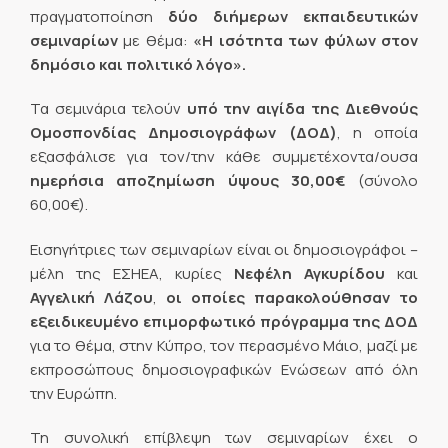
πραγματοποίηση
δύο διήμερων εκπαιδευτικών
σεμιναρίων
με θέμα:
«Η ισότητα των φύλων στον
δημόσιο και πολιτικό λόγο».
Τα σεμινάρια τελούν
υπό την αιγίδα της Διεθνούς
Ομοσπονδίας Δημοσιογράφων
(ΔΟΔ)
, η οποία
εξασφάλισε για τον/την κάθε συμμετέχοντα/ουσα
ημερήσια αποζημίωση ύψους 30,00€
(σύνολο
60,00€).
Εισηγήτριες των σεμιναρίων είναι οι δημοσιογράφοι –
μέλη της ΕΣΗΕΑ, κυρίες
Νεφέλη Αγκυρίδου
και
Αγγελική Λάζου
,
οι οποίες παρακολούθησαν το
εξειδικευμένο επιμορφωτικό πρόγραμμα της ΔΟΔ
για το θέμα, στην Κύπρο, τον περασμένο Μάιο, μαζί με
εκπροσώπους δημοσιογραφικών Ενώσεων από όλη
την Ευρώπη.
Τη συνολική επίβλεψη των σεμιναρίων έχει ο