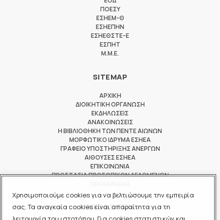
ΕΟΔ
ΠΟΕΣΥ
ΕΣΗΕΜ-Θ
ΕΣΗΕΠΗΝ
ΕΣΗΕΘΣΤΕ-Ε
ΕΣΠΗΤ
M.M.E.
SITEMAP
ΑΡΧΙΚΗ
ΔΙΟΙΚΗΤΙΚΗ ΟΡΓΑΝΩΣΗ
ΕΚΔΗΛΩΣΕΙΣ
ΑΝΑΚΟΙΝΩΣΕΙΣ
Η ΒΙΒΛΙΟΘΗΚΗ ΤΩΝ ΠΕΝΤΕ ΑΙΩΝΩΝ
ΜΟΡΦΩΤΙΚΟ ΙΔΡΥΜΑ ΕΣΗΕΑ
ΓΡΑΦΕΙΟ ΥΠΟΣΤΗΡΙΞΗΣ ΑΝΕΡΓΩΝ
ΑΙΘΟΥΣΕΣ ΕΣΗΕΑ
ΕΠΙΚΟΙΝΩΝΙΑ
ΠΡΟΣΤΑΣΙΑ ΠΡΟΣΩΠΙΚΩΝ ΔΕΔΟΜΕΝΩΝ
ΟΡΟΙ ΧΡΗΣΗΣ
Χρησιμοποιούμε cookies για να βελτιώσουμε την εμπειρία
ΜΕΛΟΣ ΤΩΝ
σας. Τα αναγκαία cookies είναι απαραίτητα για τη
λειτουργία του ιστοτόπου. Για cookies στατιστικών και