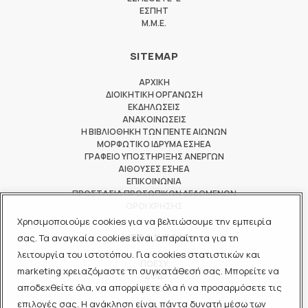
ΕΣΠΗΤ
M.M.E.
SITEMAP
ΑΡΧΙΚΗ
ΔΙΟΙΚΗΤΙΚΗ ΟΡΓΑΝΩΣΗ
ΕΚΔΗΛΩΣΕΙΣ
ΑΝΑΚΟΙΝΩΣΕΙΣ
Η ΒΙΒΛΙΟΘΗΚΗ ΤΩΝ ΠΕΝΤΕ ΑΙΩΝΩΝ
ΜΟΡΦΩΤΙΚΟ ΙΔΡΥΜΑ ΕΣΗΕΑ
ΓΡΑΦΕΙΟ ΥΠΟΣΤΗΡΙΞΗΣ ΑΝΕΡΓΩΝ
ΑΙΘΟΥΣΕΣ ΕΣΗΕΑ
ΕΠΙΚΟΙΝΩΝΙΑ
ΠΡΟΣΤΑΣΙΑ ΠΡΟΣΩΠΙΚΩΝ ΔΕΔΟΜΕΝΩΝ
ΟΡΟΙ ΧΡΗΣΗΣ
Χρησιμοποιούμε cookies για να βελτιώσουμε την εμπειρία
ΜΕΛΟΣ ΤΩΝ
σας. Τα αναγκαία cookies είναι απαραίτητα για τη
λειτουργία του ιστοτόπου. Για cookies στατιστικών και
ΠΟΕΣΥ
marketing χρειαζόμαστε τη συγκατάθεσή σας. Μπορείτε να
ΔΟΔ
αποδεχθείτε όλα, να απορρίψετε όλα ή να προσαρμόσετε τις
ΕΟΔ
επιλογές σας. Η ανάκληση είναι πάντα δυνατή μέσω των