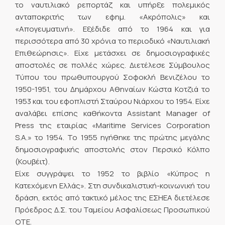
το ναυτιλιακό ρεπορτάζ και υπήρξε πολεμικός
ανταποκριτής των εφημ. «Ακρόπολις» και
«Απογευματινή». Εξέδιδε από το 1964 και για
περισσότερα από 30 χρόνια το περιοδικό «Ναυτιλιακή
Επιθεώρησις». Είχε μετάσχει σε δημοσιογραφικές
αποστολές σε πολλές χώρες. Διετέλεσε Σύμβουλος
Τύπου του πρωθυπουργού Σοφοκλή Βενιζέλου το
1950-1951, του Δημάρχου Αθηναίων Κώστα Κοτζιά το
1953 και του εφοπλιστή Σταύρου Νιάρχου το 1954. Είχε
αναλάβει επίσης καθήκοντα Assistant Manager of
Press της εταιρίας «Maritime Services Corporation
S.A.» το 1954. Το 1955 ηγήθηκε της πρώτης μεγάλης
δημοσιογραφικής αποστολής στον Περσικό Κόλπο
(Κουβέιτ).
Είχε συγγράψει το 1952 το βιβλίο «Κύπρος η
Κατεχόμενη Ελλάς». Στη συνδικαλιστική-κοινωνική του
δράση, εκτός από τακτικό μέλος της ΕΣΗΕΑ διετέλεσε
Πρόεδρος Δ.Σ. του Ταμείου Ασφαλίσεως Προσωπικού
ΟΤΕ.