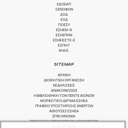
ΕΔΟΕΑΠ
ΞΕΝΟΦΩΝ
ΔΟΔ
ΕΟΔ
ΠΟΕΣΥ
ΕΣΗΕΜ-Θ
ΕΣΗΕΠΗΝ
ΕΣΗΕΘΣΤΕ-Ε
ΕΣΠΗΤ
M.M.E.
SITEMAP
ΑΡΧΙΚΗ
ΔΙΟΙΚΗΤΙΚΗ ΟΡΓΑΝΩΣΗ
ΕΚΔΗΛΩΣΕΙΣ
ΑΝΑΚΟΙΝΩΣΕΙΣ
Η ΒΙΒΛΙΟΘΗΚΗ ΤΩΝ ΠΕΝΤΕ ΑΙΩΝΩΝ
ΜΟΡΦΩΤΙΚΟ ΙΔΡΥΜΑ ΕΣΗΕΑ
ΓΡΑΦΕΙΟ ΥΠΟΣΤΗΡΙΞΗΣ ΑΝΕΡΓΩΝ
ΑΙΘΟΥΣΕΣ ΕΣΗΕΑ
ΕΠΙΚΟΙΝΩΝΙΑ
ΠΡΟΣΤΑΣΙΑ ΠΡΟΣΩΠΙΚΩΝ ΔΕΔΟΜΕΝΩΝ
ΟΡΟΙ ΧΡΗΣΗΣ