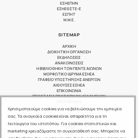
ΕΣΗΕΠΗΝ
ΕΣΗΕΘΣΤΕ-Ε
ΕΣΠΗΤ
M.M.E.
SITEMAP
ΑΡΧΙΚΗ
ΔΙΟΙΚΗΤΙΚΗ ΟΡΓΑΝΩΣΗ
ΕΚΔΗΛΩΣΕΙΣ
ΑΝΑΚΟΙΝΩΣΕΙΣ
Η ΒΙΒΛΙΟΘΗΚΗ ΤΩΝ ΠΕΝΤΕ ΑΙΩΝΩΝ
ΜΟΡΦΩΤΙΚΟ ΙΔΡΥΜΑ ΕΣΗΕΑ
ΓΡΑΦΕΙΟ ΥΠΟΣΤΗΡΙΞΗΣ ΑΝΕΡΓΩΝ
ΑΙΘΟΥΣΕΣ ΕΣΗΕΑ
ΕΠΙΚΟΙΝΩΝΙΑ
ΠΡΟΣΤΑΣΙΑ ΠΡΟΣΩΠΙΚΩΝ ΔΕΔΟΜΕΝΩΝ
ΟΡΟΙ ΧΡΗΣΗΣ
Χρησιμοποιούμε cookies για να βελτιώσουμε την εμπειρία
ΜΕΛΟΣ ΤΩΝ
σας. Τα αναγκαία cookies είναι απαραίτητα για τη
λειτουργία του ιστοτόπου. Για cookies στατιστικών και
ΠΟΕΣΥ
marketing χρειαζόμαστε τη συγκατάθεσή σας. Μπορείτε να
ΔΟΔ