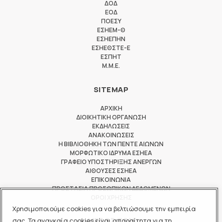
ΔΟΔ
ΕΟΔ
ΠΟΕΣΥ
ΕΣΗΕΜ-Θ
ΕΣΗΕΠΗΝ
ΕΣΗΕΘΣΤΕ-Ε
ΕΣΠΗΤ
M.M.E.
SITEMAP
ΑΡΧΙΚΗ
ΔΙΟΙΚΗΤΙΚΗ ΟΡΓΑΝΩΣΗ
ΕΚΔΗΛΩΣΕΙΣ
ΑΝΑΚΟΙΝΩΣΕΙΣ
Η ΒΙΒΛΙΟΘΗΚΗ ΤΩΝ ΠΕΝΤΕ ΑΙΩΝΩΝ
ΜΟΡΦΩΤΙΚΟ ΙΔΡΥΜΑ ΕΣΗΕΑ
ΓΡΑΦΕΙΟ ΥΠΟΣΤΗΡΙΞΗΣ ΑΝΕΡΓΩΝ
ΑΙΘΟΥΣΕΣ ΕΣΗΕΑ
ΕΠΙΚΟΙΝΩΝΙΑ
ΠΡΟΣΤΑΣΙΑ ΠΡΟΣΩΠΙΚΩΝ ΔΕΔΟΜΕΝΩΝ
ΟΡΟΙ ΧΡΗΣΗΣ
Χρησιμοποιούμε cookies για να βελτιώσουμε την εμπειρία
ΜΕΛΟΣ ΤΩΝ
σας. Τα αναγκαία cookies είναι απαραίτητα για τη