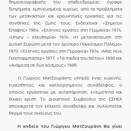
δημοσιογραφικής του σταδιοδρομίας έγραψε
διηγήματα, εμπνευσμένα, κυρίως, από τα προβλήματα
των μεταναστών και ερευνητικές εργασίες για τις
συνθήκες της ζωής τους. Ενδεικτικά: «Σημείον
Επαφής» 1964, «Έλληνες εργάτες στη Γερμανία» 1974,
«Uhuru – ελευθερία» 1974, «Η μετανάστευση στη
Δυτική Ευρώπη μετά τον Δεύτερο Παγκόσμιο Πόλεμο»
1970, «Έλληνες εργάτες στη Γερμανία» 1974, «Μας λένε
Γκασταρμπάιτερ» 1977, «Τα παιδιά του Νότου» 1990 και
«Ανάμεσα σε δύο κόσμους» 1995.
Ο Γιώργος Ματζουράνης υπήρξε ένας ευγενής,
ευαίσθητος και καλλιεργημένος συνάδελφος, ο
οποίος εργάστηκε με αυταπάρνηση, εντιμότητα και
δίκαιη κρίση. Το Διοικητικό Συμβούλιο της ΕΣΗΕΑ
αποχαιρετά τον εκλεκτό συνάδελφο και συλλυπείται
θερμά τους οικείους του.
Η κηδεία του Γιώργου Ματζουράνη θα γίνει